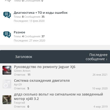
Темы:
0
Сообщения:
0
Диагностика + ТО и коды ошибок
Темы:
8
Сообщения:
35
13 фев 2020
Разное
Темы:
4
Сообщения:
37
27 июн 2020
Последнее
Заголовок
сообщение ↓
Руководство по ремонту Jaguar XJ6
Gileev Anton
Ответов:
11
26 янв 2021
Система охлаждения двигателя
Арт29
Ответов:
5
10 мар 2020
дпдз сколько вольт на сигнальном на заведенный
мотор xj40 3.2
Георгий
Ответов:
0
4 мар 2019