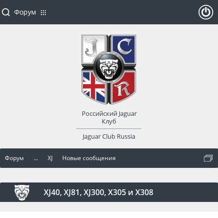
Форум
ойти
или
заре
Российский Jaguar
гист
Клуб
Jaguar Club Russia
рир
Форум
...
XJ
Новые сообщения
оват
ься
XJ40, XJ81, XJ300, X305 и X308