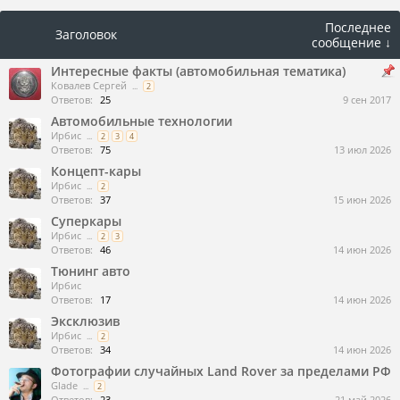
Последнее
Заголовок
сообщение ↓
Интересные факты (автомобильная тематика)
Ковалев Сергей
...
2
Ответов:
25
9 сен 2017
Автомобильные технологии
Ирбис
...
2
3
4
Ответов:
75
13 июл 2026
Концепт-кары
Ирбис
...
2
Ответов:
37
15 июн 2026
Суперкары
Ирбис
...
2
3
Ответов:
46
14 июн 2026
Тюнинг авто
Ирбис
Ответов:
17
14 июн 2026
Эксклюзив
Ирбис
...
2
Ответов:
34
14 июн 2026
Фотографии случайных Land Rover за пределами РФ
Glade
...
2
Ответов:
23
21 май 2026