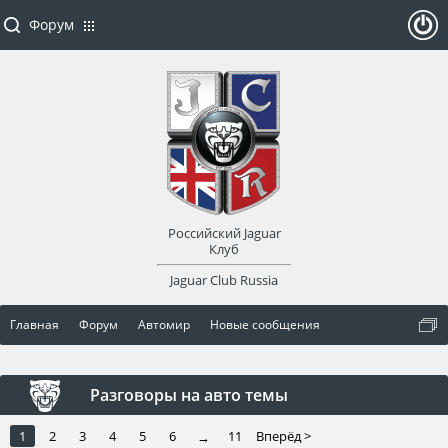
Форум
ойти
или
заре
Российский Jaguar
гист
Клуб
Jaguar Club Russia
рир
Главная
Форум
Автомир
Новые сообщения
оват
ься
Разговоры на авто темы
1
2
3
4
5
6
11
Вперёд >
→