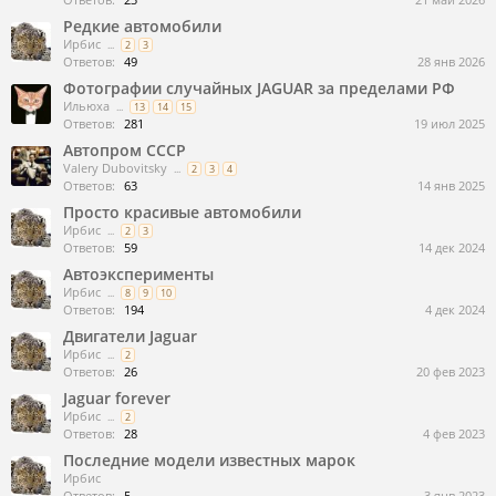
Редкие автомобили
Ирбис
...
2
3
Ответов:
49
28 янв 2026
Фотографии случайных JAGUAR за пределами РФ
Ильюха
...
13
14
15
Ответов:
281
19 июл 2025
Автопром СССР
Valery Dubovitsky
...
2
3
4
Ответов:
63
14 янв 2025
Просто красивые автомобили
Ирбис
...
2
3
Ответов:
59
14 дек 2024
Автоэксперименты
Ирбис
...
8
9
10
Ответов:
194
4 дек 2024
Двигатели Jaguar
Ирбис
...
2
Ответов:
26
20 фев 2023
Jaguar forever
Ирбис
...
2
Ответов:
28
4 фев 2023
Последние модели известных марок
Ирбис
Ответов:
5
3 янв 2023