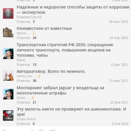
Надежные и недорогие способы защиты от коррозии
— экспертиза
Ковалев Сергей
Ответов:
3
28 июн 2022
Неизвестное от известных
Ирбис
...
2
Ответов:
24
26 мар 2022
Транспортная стратегия РФ 2035: сокращение
личного транспорта, повышение акцизов на
топливо, чипы
Glade
Ответов:
13
15 дек 2021
Авторазговор. Всего по немного.
vas'ka_kot
...
2
Ответов:
30
13 июн 2021
Моспаркинг забрал Jaguar у владельца за
неоплаченные штрафы
Glade
...
2
Ответов:
21
22 фев 2021
Эту мелочь никто не проверяет на шиномонтаже. И
зря!
Gileev Anton
Ответов:
0
3 ноя 2020