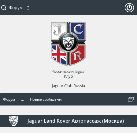
Форум
ойти
или
заре
Российский Jaguar
гист
Клуб
Jaguar Club Russia
рир
Форум
...
Новые сообщения
оват
ься
Jaguar Land Rover Автопассаж (Москва)