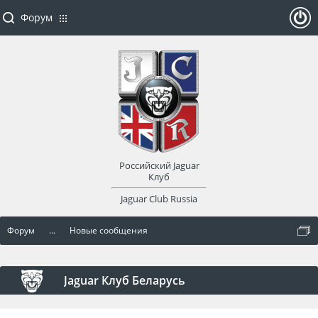
Форум
ойти
или
заре
Российский Jaguar
гист
Клуб
Jaguar Club Russia
рир
Форум
...
Новые сообщения
оват
ься
Jaguar Клуб Беларусь