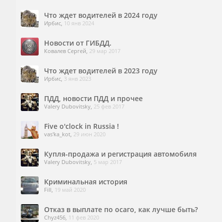
Что ждет водителей в 2024 году
Ирбис
,
10 янв 2024
Новости от ГИБДД.
Ковалев Сергей
,
29 мар 2017
Что ждет водителей в 2023 году
Ирбис
,
3 янв 2023
ПДД, новости ПДД и прочее
Valery Dubovitsky
,
25 фев 2017
Five o'clock in Russia !
vas'ka_kot
,
29 июн 2020
Купля-продажа и регистрация автомобиля
Valery Dubovitsky
,
5 мар 2017
Криминальная история
Fill
,
19 май 2020
Отказ в выплате по осаго, как лучше быть?
Chyz456
,
11 фев 2020