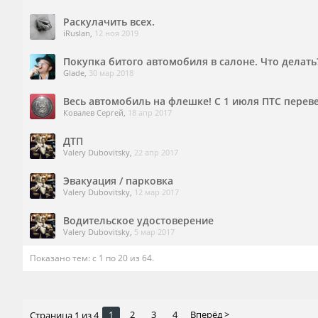
Раскулачить всех.
iRuslan
,
12 ноя 2019
Покупка битого автомобиля в салоне. Что делать
Glade
,
30 мар 2018
Весь автомобиль на флешке! С 1 июля ПТС перев
Ковалев Сергей
,
18 апр 2017
ДТП
Valery Dubovitsky
,
22 апр 2017
Эвакуация / парковка
Valery Dubovitsky
,
12 мар 2017
Водительское удостоверение
Valery Dubovitsky
,
5 мар 2017
Показано тем: с 1 по 20 из 64.
1
2
3
4
Вперёд >
Страница 1 из 4