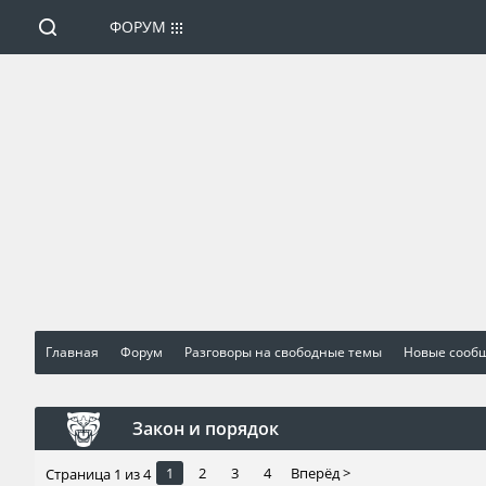
ФОРУМ
Главная
Форум
Разговоры на свободные темы
Новые сооб
Закон и порядок
1
2
3
4
Вперёд >
Страница 1 из 4