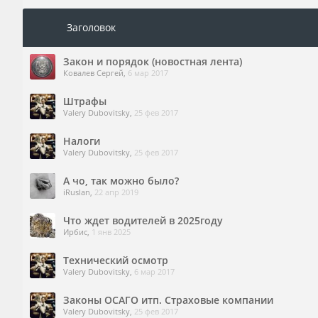
Заголовок
Закон и порядок (новостная лента)
Ковалев Сергей
,
6 мар 2017
Штрафы
Valery Dubovitsky
,
25 фев 2017
Налоги
Valery Dubovitsky
,
25 фев 2017
А чо, так можно было?
iRuslan
,
22 апр 2019
Что ждет водителей в 2025году
Ирбис
,
1 янв 2025
Технический осмотр
Valery Dubovitsky
,
6 мар 2017
Законы ОСАГО итп. Страховые компании
Valery Dubovitsky
,
25 фев 2017