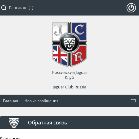
Главная
ойти
или
заре
Российский Jaguar
гист
Клуб
Jaguar Club Russia
рир
Главная
Новые сообщения
оват
ься
Обратная связь
Ваше имя: