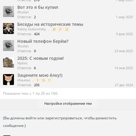
Вот это я бы купил
iRuslan
Ответов:
2
1 мар 2025
Беседы на исторические темы
Valery Dubovitsky
...
20
21
22
Ответов:
424
9 фев 2025
Новый телефон берём?
iRuslan
Ответов:
0
23 янв 2025
2025: C новым годом!
Ирбис
Ответов:
6
14 янв 2025
Зацените мою ёлку!)
Ильюха
...
9
10
11
Ответов:
205
27 дек 2024
Показано тем: с 1 по 20 из 166.
Настройки отображения тем
(Вы должны войти или зарегистрироваться, чтобы разместить
сообщение.)