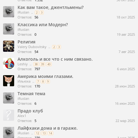
Как вам такое, джентльмены?
iRuslan
...
2
3
Ответов:
56
18 окт 2025
Классика или Модерн?
iRuslan
Ответов:
0
19 авг 2025
Религия
Valery Dubovitsky
...
2
3
Ответов:
54
7 авг 2025
Алкоголь и все что с ним связано.
Leshiy
...
38
39
40
Ответов:
797
6 июл 2025
Америка моими глазами.
Ильюха
...
7
8
9
Ответов:
170
28 июн 2025
Темная тема
iRuslan
Ответов:
6
16 июн 2025
Прадо клуб
Alex1
Ответов:
5
22 мар 2025
Лайфхаки дома и в гараже.
iRuslan
...
12
13
14
Ответов:
270
1 мар 2025