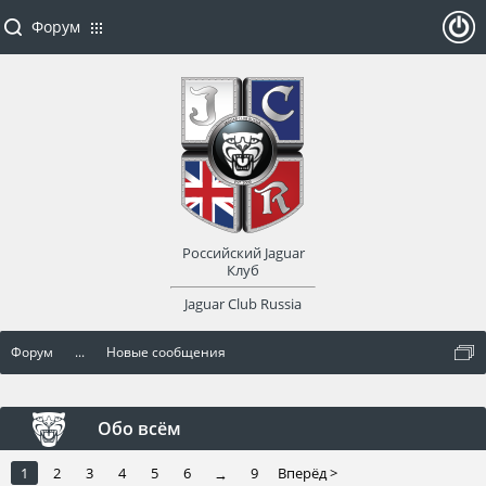
Форум
ойти
или
заре
Российский Jaguar
гист
Клуб
Jaguar Club Russia
рир
Форум
...
Новые сообщения
оват
ься
Обо всём
1
2
3
4
5
6
9
Вперёд >
→