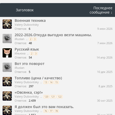
Последнее
Заголовок
сообщение ↓
Военная техника
Valery Dubovitsky
Ответов:
6
9 июн 2026
2022-2026.Откуда выгодно везти машины.
iRuslan
...
2
3
Ответов:
48
7 июн 2026
Русский язык
Ильюха
...
2
3
Ответов:
54
14 апр 2026
Вот это поворот
iRuslan
Ответов:
5
10 дек 2025
Топливо (цена / качество)
Valery Dubovitsky
...
13
14
15
Ответов:
297
8 дек 2025
«Овсянка, сэр!»
Valery Dubovitsky
...
120
121
122
Ответов:
2.439
30 окт 2025
Я должен был это вам показать.
Valery Dubovitsky
...
76
77
78
Ответов:
1.552
30 окт 2025