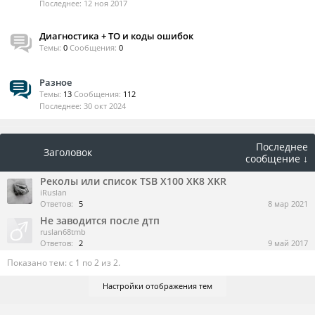
12 ноя 2017
Диагностика + ТО и коды ошибок
Темы:
0
Сообщения:
0
Разное
Темы:
13
Сообщения:
112
30 окт 2024
Последнее
Заголовок
сообщение ↓
Реколы или список TSB X100 XK8 XKR
iRuslan
Ответов:
5
8 мар 2021
Не заводится после дтп
ruslan68tmb
Ответов:
2
9 май 2017
Показано тем: с 1 по 2 из 2.
Настройки отображения тем