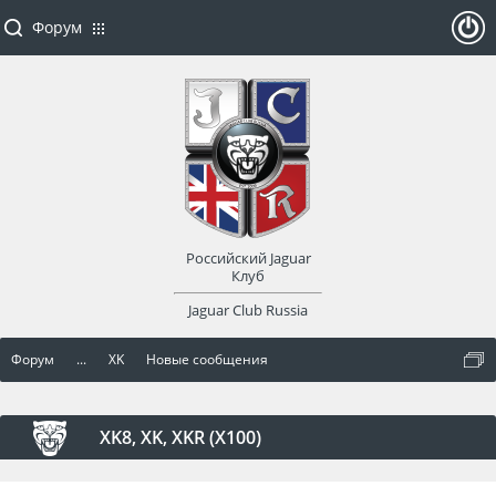
Форум
ойти
или
заре
Российский Jaguar
гист
Клуб
Jaguar Club Russia
рир
Форум
...
XK
Новые сообщения
оват
ься
XK8, XK, XKR (X100)