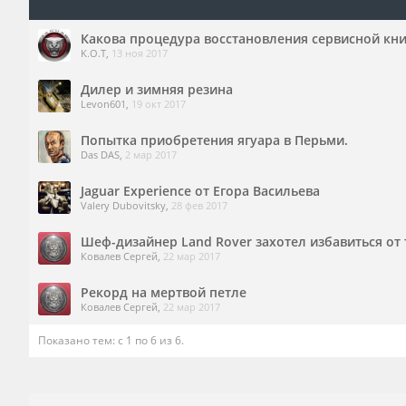
Какова процедура восстановления сервисной кн
K.O.T
,
13 ноя 2017
Дилер и зимняя резина
Levon601
,
19 окт 2017
Попытка приобретения ягуара в Перьми.
Das DAS
,
2 мар 2017
Jaguar Experience от Егора Васильева
Valery Dubovitsky
,
28 фев 2017
Шеф-дизайнер Land Rover захотел избавиться от
Ковалев Сергей
,
22 мар 2017
Рекорд на мертвой петле
Ковалев Сергей
,
22 мар 2017
Показано тем: с 1 по 6 из 6.