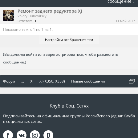
сообщение ↓
Ремонт заднего редуктора XJ
Valery Dubovitsky
Ответов:
1
11 май 2017
Показано тем: с 1 по 1 из 1.
Настройки отображения тем
(Вы должны войти или зарегистрироваться, чтобы разместить
сообщение.)
Форум
...
XJ
XJ (X350, X358)
Новые сообщения
Клуб в Соц. Сетях
Подписывайтесь на официальные группы Российского Jaguar Клуба
в социальных сетях.