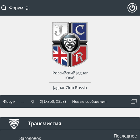
Форум
ойти
или
заре
Российский Jaguar
гист
Клуб
Jaguar Club Russia
рир
Форум
...
XJ
XJ (X350, X358)
Новые сообщения
оват
ься
Трансмиссия
Последнее
Заголовок