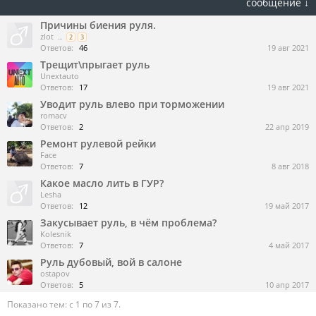
сообщение ↓
Причины биения руля.
zlot
...
2
3
Ответов:
46
19 авг 2021
Трещит\прыгает руль
Unextauto
Ответов:
17
19 авг 2021
Уводит руль влево при торможении
romacv
Ответов:
2
22 апр 2019
Ремонт рулевой рейки
Face
Ответов:
7
8 авг 2018
Какое масло лить в ГУР?
Lesha
Ответов:
12
19 май 2017
Закусывает руль, в чём проблема?
Kolesnik
Ответов:
7
4 май 2017
Руль дубовый, вой в салоне
ostapov
Ответов:
5
10 апр 2017
Показано тем: с 1 по 7 из 7.