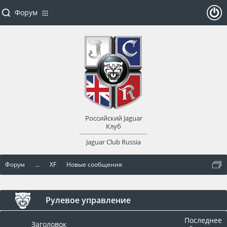
Форум
ойти
или
заре
Российский Jaguar
гист
Клуб
Jaguar Club Russia
рир
Форум
...
XF
Новые сообщения
оват
ься
Рулевое управление
Последнее
Заголовок