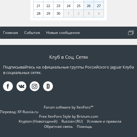
21
22
23
24
25
26
27
28
29
30
1
2
3
4
Главная
События
Новые сообщения
Клуб в Соц. Сетях
Подписывайтесь на официальные группы Российского Jaguar Клуба
в социальных сетях.
Forum software by XenForo™
Перевод:
XF-Russia.ru
Free XenForo Style by Brivium.com
Krypton (Новогодний)
Russian (RU)
Условия и правила
Обратная связь
Помощь