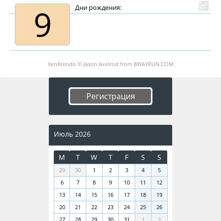
9
Дни рождения:
XenAtendo
© Jason Axelrod from
8WAYRUN.COM
Регистрация
Июль 2026
M
T
W
T
F
S
S
29
30
1
2
3
4
5
6
7
8
9
10
11
12
13
14
15
16
17
18
19
20
21
22
23
24
25
26
27
28
29
30
31
1
2