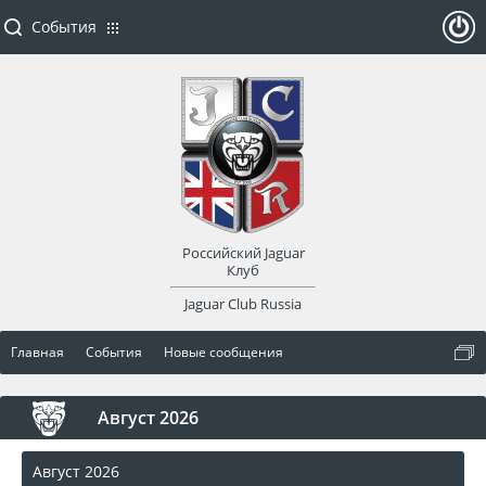
События
ойти
или
заре
Российский Jaguar
гист
Клуб
Jaguar Club Russia
рир
Главная
События
Новые сообщения
оват
Сегодня
<
>
Август 2026
ься
Август 2026