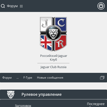
Форум
ойти
или
заре
Российский Jaguar
гист
Клуб
Jaguar Club Russia
рир
Форум
...
F-Type
Новые сообщения
оват
ься
Рулевое управление
Последнее
Заголовок