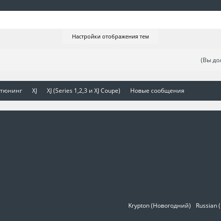
Настройки отображения тем
(Вы до
 тюнинг
XJ
XJ (Series 1,2,3 и XJ Coupe)
Новые сообщения
Krypton (Новогодний)
Russian 