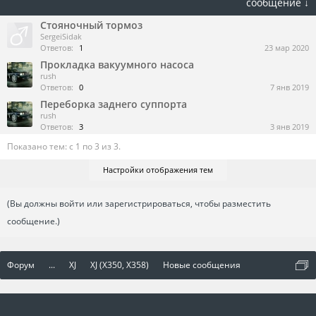
сообщение ↓
Стояночный тормоз
SergeiSidak
Ответов:
1
23 мар 2020
Прокладка вакуумного насоса
rush
Ответов:
0
7 янв 2019
Переборка заднего суппорта
rush
Ответов:
3
3 янв 2019
Показано тем: с 1 по 3 из 3.
Настройки отображения тем
(Вы должны войти или зарегистрироваться, чтобы разместить
сообщение.)
Форум
...
XJ
XJ (X350, X358)
Новые сообщения