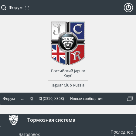
Форум
ойти
или
заре
Российский Jaguar
гист
Клуб
Jaguar Club Russia
рир
Форум
...
XJ
XJ (X350, X358)
Новые сообщения
оват
ься
Тормозная система
Последнее
Заголовок