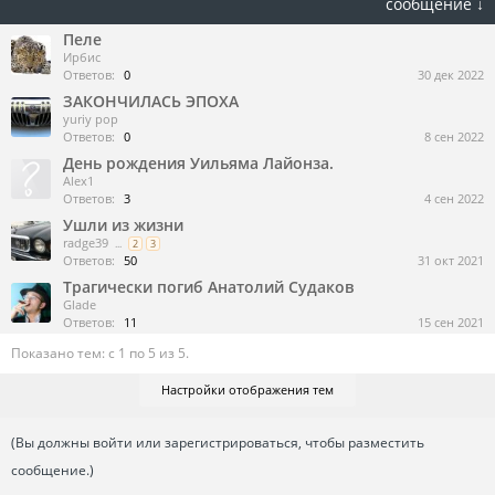
сообщение ↓
Пеле
Ирбис
Ответов:
0
30 дек 2022
ЗАКОНЧИЛАСЬ ЭПОХА
yuriy pop
Ответов:
0
8 сен 2022
День рождения Уильяма Лайонза.
Alex1
Ответов:
3
4 сен 2022
Ушли из жизни
radge39
...
2
3
Ответов:
50
31 окт 2021
Трагически погиб Анатолий Судаков
Glade
Ответов:
11
15 сен 2021
Показано тем: с 1 по 5 из 5.
Настройки отображения тем
(Вы должны войти или зарегистрироваться, чтобы разместить
сообщение.)