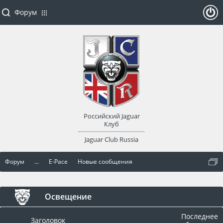
Форум
ойти
или
заре
Российский Jaguar
гист
Клуб
Jaguar Club Russia
рир
Форум
...
E-Pace
Новые сообщения
оват
ься
Освещение
Последнее
Заголовок