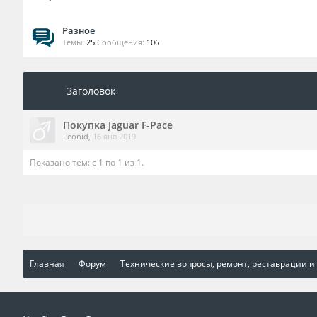
Разное
Темы:
25
Сообщения:
106
Заголовок
Покупка Jaguar F-Pace
Leonid
,
16 янв 2019
Показано тем: с 1 по 1 из 1.
Главная
Форум
Технические вопросы, ремонт, реставрации и