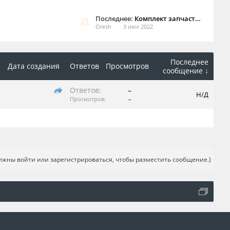
Последнее:
Комплект запчастей на f-pace
Oresh
3 июл 2022
Последнее
Дата создания
Ответов
Просмотров
сообщение ↓
Ответов:
–
Н/Д
Просмотров:
–
лжны войти или зарегистрироваться, чтобы разместить сообщение.)