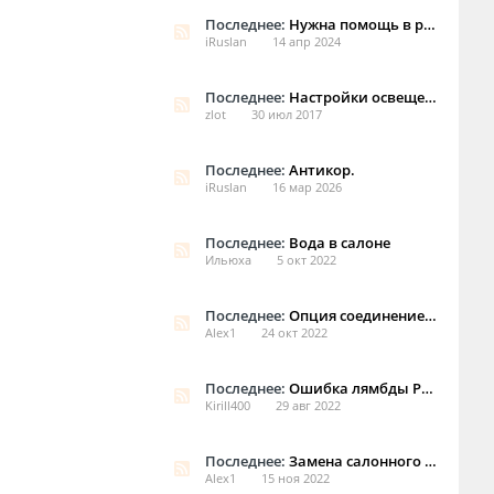
Последнее:
Нужна помощь в распиновке блоков
iRuslan
14 апр 2024
Последнее:
Настройки освещения салона и багажника? Где они?
zlot
30 июл 2017
Последнее:
Антикор.
iRuslan
16 мар 2026
Последнее:
Вода в салоне
Ильюха
5 окт 2022
Последнее:
Опция соединение смартфона
Alex1
24 окт 2022
Последнее:
Ошибка лямбды Р0162.
Kirill400
29 авг 2022
Последнее:
Замена салонного фильтра Jaguar F-Pace.
Alex1
15 ноя 2022