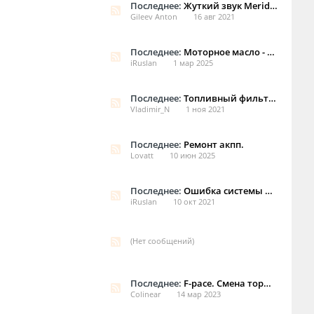
Последнее:
Жуткий звук Meridian в f-pace
Gileev Anton
16 авг 2021
Последнее:
Моторное масло - выбор для 2.0 дизель 180 л.с. F-Pace
iRuslan
1 мар 2025
Последнее:
Топливный фильтр тонкой очистки бензиновый двигатель
Vladimir_N
1 ноя 2021
Последнее:
Ремонт акпп.
Lovatt
10 июн 2025
Последнее:
Ошибка системы adaptive dinamics
iRuslan
10 окт 2021
(Нет сообщений)
Последнее:
F-pace. Смена тормозных колодок.
Colinear
14 мар 2023