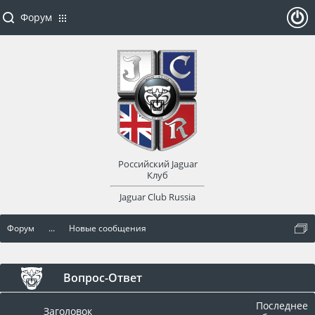
Форум
ойти
или
заре
Российский Jaguar
гист
Клуб
Jaguar Club Russia
рир
Форум
...
Новые сообщения
оват
ься
Вопрос-Ответ
Последнее
Заголовок