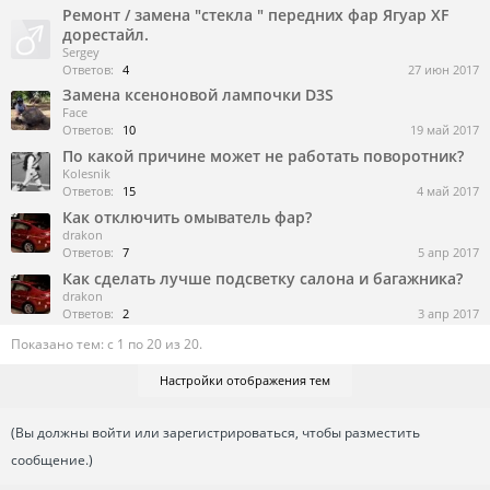
Ремонт / замена "стекла " передних фар Ягуар XF
дорестайл.
Sergey
Ответов:
4
27 июн 2017
Замена ксеноновой лампочки D3S
Face
Ответов:
10
19 май 2017
По какой причине может не работать поворотник?
Kolesnik
Ответов:
15
4 май 2017
Как отключить омыватель фар?
drakon
Ответов:
7
5 апр 2017
Как сделать лучше подсветку салона и багажника?
drakon
Ответов:
2
3 апр 2017
Показано тем: с 1 по 20 из 20.
Настройки отображения тем
(Вы должны войти или зарегистрироваться, чтобы разместить
сообщение.)