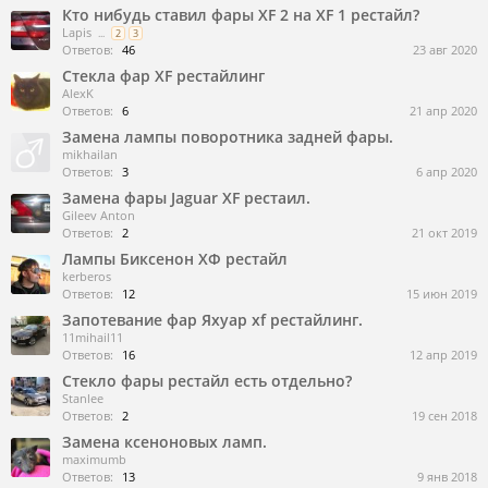
Кто нибудь ставил фары XF 2 на XF 1 рестайл?
Lapis
...
2
3
Ответов:
46
23 авг 2020
Стекла фар XF рестайлинг
AlexK
Ответов:
6
21 апр 2020
Замена лампы поворотника задней фары.
mikhailan
Ответов:
3
6 апр 2020
Замена фары Jaguar XF рестаил.
Gileev Anton
Ответов:
2
21 окт 2019
Лампы Биксенон ХФ рестайл
kerberos
Ответов:
12
15 июн 2019
Запотевание фар Яхуар xf рестайлинг.
11mihail11
Ответов:
16
12 апр 2019
Стекло фары рестайл есть отдельно?
Stanlee
Ответов:
2
19 сен 2018
Замена ксеноновых ламп.
maximumb
Ответов:
13
9 янв 2018