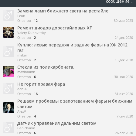
сообщение ↓
Замена ламп ближнего света на рестайле
Leon
Ответов:
12
30 мар 2023
Ремонт диодов дорестайловых XF
Valery Dubovitsky
Ответов:
2
24 дек 2020
Куплю: левые передняя и задние фары на ХФ 2012
гвг
makar
Ответов:
2
15 дек 2020
Стекла из поликарбоната.
maximumb
Ответов:
6
30 ноя 2020
Не горит правая фара
den56
Ответов:
16
31 окт 2020
Решаем проблемы с запотеванием фары и ближним
светом
AlexV
Ответов:
4
7 сен 2020
Датчик управления дальним светом
Genichanin
Ответов:
6
26 авг 2020