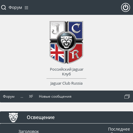
Форум
ойти
или
заре
Российский Jaguar
гист
Клуб
Jaguar Club Russia
рир
Форум
...
XF
Новые сообщения
оват
ься
Освещение
Последнее
Заголовок