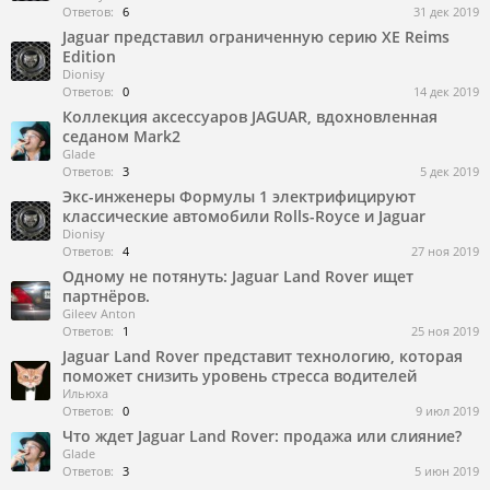
Ответов:
6
31 дек 2019
Jaguar представил ограниченную серию XE Reims
Edition
Dionisy
Ответов:
0
14 дек 2019
Коллекция аксессуаров JAGUAR, вдохновленная
седаном Mark2
Glade
Ответов:
3
5 дек 2019
Экс-инженеры Формулы 1 электрифицируют
классические автомобили Rolls-Royce и Jaguar
Dionisy
Ответов:
4
27 ноя 2019
Одному не потянуть: Jaguar Land Rover ищет
партнёров.
Gileev Anton
Ответов:
1
25 ноя 2019
Jaguar Land Rover представит технологию, которая
поможет снизить уровень стресса водителей
Ильюха
Ответов:
0
9 июл 2019
Что ждет Jaguar Land Rover: продажа или слияние?
Glade
Ответов:
3
5 июн 2019