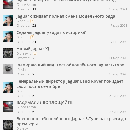
Gileev Anton
Ответов:
13
10 мар 2021
Jaguar ожидает полная смена модельного ряда
Glade
...
2
Ответов:
22
7 мар 2021
Седаны Jaguar уходят в историю?
Glade
...
2
Ответов:
24
17 ноя 2020
Новый Jaguar XJ
Dionisy
...
2
Ответов:
21
11 мар 2020
Вымирающий вид. Тест обновлённого Jaguar F-Type.
iRuslan
Ответов:
2
10 мар 2020
Генеральный директор Jaguar Land Rover покидает
свой пост в сентябре
Glade
Ответов:
5
31 янв 2020
ЗАДУМАЛИ? ВОПЛОЩАЙТЕ!
Gileev Anton
Ответов:
6
27 янв 2020
Внешность обновлённого Jaguar F-Type раскрыли до
премьеры
Dionisy