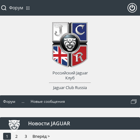
Форум
ойти
или
заре
Российский Jaguar
гист
Клуб
Jaguar Club Russia
рир
Форум
...
Новые сообщения
оват
ься
Новости JAGUAR
1
2
3
Вперёд >