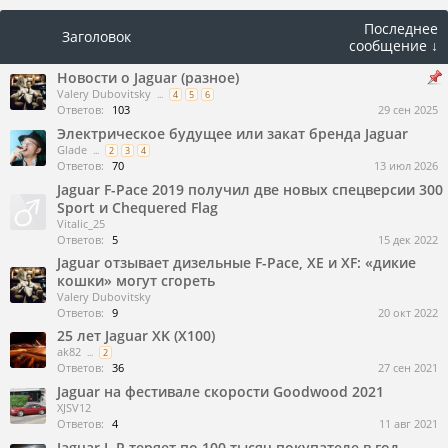
Последнее
Заголовок
сообщение ↓
Новости о Jaguar (разное)
Valery Dubovitsky
...
4
5
6
Ответов:
103
29 сен 2025
Электрическое будущее или закат бренда Jaguar
Glade
...
2
3
4
Ответов:
70
13 июл 2026
Jaguar F-Pace 2019 получил две новых спецверсии 300
Sport и Chequered Flag
Vitalic_25
Ответов:
5
15 дек 2022
Jaguar отзывает дизельные F-Pace, XE и XF: «дикие
кошки» могут сгореть
Valery Dubovitsky
Ответов:
9
20 окт 2022
25 лет Jaguar XK (X100)
ak82
...
2
Ответов:
36
27 сен 2021
Jaguar на фестивале скорости Goodwood 2021
XJSV12
Ответов:
4
11 авг 2021
Jaguar L.R.теряет по 100 тысяч покупателе в год.