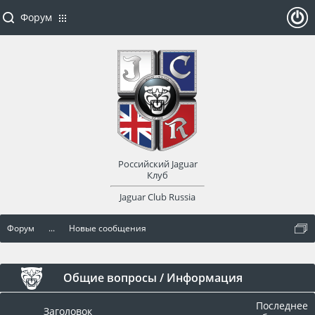
Форум
ойти
или
заре
Российский Jaguar
гист
Клуб
Jaguar Club Russia
рир
Форум
...
Новые сообщения
оват
ься
Общие вопросы / Информация
Последнее
Заголовок