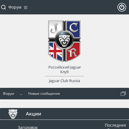
Форум
ойти
или
заре
Российский Jaguar
гист
Клуб
Jaguar Club Russia
рир
Форум
...
Новые сообщения
оват
ься
Акции
Последнее
Заголовок