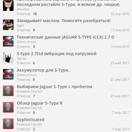
последнем рестайле S-Type, и всякие др. няшки)
Ильюха
Ответов:
18
22 апр 2018
Закидывает маслом. Помогите разобраться!
Jager
Ответов:
9
13 янв 2018
Технические данные JAGUAR S-TYPE (CCX) 2.7 D
Gileev Anton
Ответов:
3
13 янв 2018
S-type 2.7ttd вибрация под нагрузкой
Эдгар
Ответов:
6
23 май 2017
Аккумулятор для S-Type.
Gileev Anton
Ответов:
0
21 апр 2017
Выбираем Jaguar S-Type с пробегом
Ковалев Сергей
Ответов:
7
23 мар 2017
Обзор Jaguar S-Type R
Ковалев Сергей
Ответов:
0
7 мар 2017
Sophisticated
Ковалев Сергей
Ответов:
2
5 мар 2017