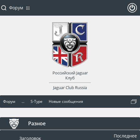
Форум
ойти
или
заре
Российский Jaguar
гист
Клуб
Jaguar Club Russia
рир
Форум
...
S-Type
Новые сообщения
оват
ься
Разное
Последнее
Заголовок