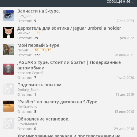
сообщение ↓
Запчасти на S-type.
Ciay_666
Ответов:
9
7 апр 2023
Держатель для зонтика / Jaguar umbrella holder
Ильюха
...
2
Ответов:
29
11 фев 2022
Мой первый S-type
NaGaR
...
10
11
12
Ответов:
227
28 июл 2021
JAGUAR S-type. Стоит ли брать? | Подержанные
автомобили
Ковалев Сергей
Ответов:
7
4 май 2020
Поделитесь опытом
Dmitriy_Babkin
Ответов:
1
18 дек 2019
"Разбег" по вылету дисков на S-Type
SimStanislav
Ответов:
3
13 июл 2018
Обновление установок.
PavelMantel
Ответов:
0
29 июн 2018
Хромированные зеркала и противотуманки на