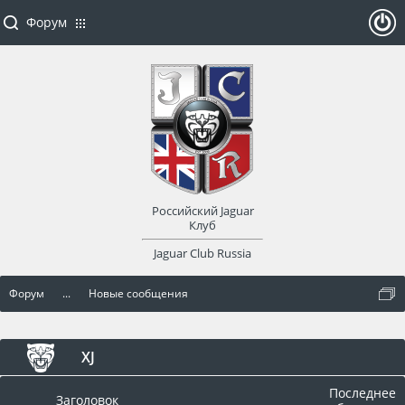
Форум
ойти
или
заре
Российский Jaguar
гист
Клуб
Jaguar Club Russia
рир
Форум
...
Новые сообщения
оват
ься
XJ
Последнее
Заголовок