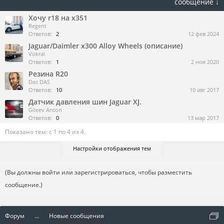
сообщение ↓
Хочу r18 на x351
Regent
Ответов:
2
12 фев 2024
Jaguar/Daimler x300 Alloy Wheels (описание)
Vokral
Ответов:
1
2 ноя 2020
Резина R20
Das DAS
Ответов:
10
10 авг 2017
Датчик давления шин Jaguar XJ.
Gileev Anton
Ответов:
0
13 мар 2017
Показано тем: с 1 по 4 из 4.
Настройки отображения тем
(Вы должны войти или зарегистрироваться, чтобы разместить
сообщение.)
Форум
...
Новые сообщения