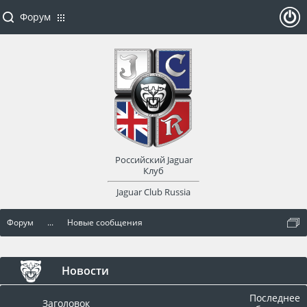
Форум
ойти
или
заре
Российский Jaguar
гист
Клуб
Jaguar Club Russia
рир
Форум
...
Новые сообщения
оват
ься
Новости
Последнее
Заголовок