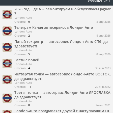
сообщение ↓
2026 год. Где мы ремонтируем и обслуживаем Jaguar
?
London-Auto
Ответов:
0
8 апр 2026
Телеграм Канал автосервисов Лондон-Авто
London-Auto
Ответов:
2
8 апр 2026
Пятый техцентр — автосервис Лондон-Авто СПб, да
здравствует!
London-Auto
Ответов:
5
8 апр 2026
Вести с полей
London-Auto
Ответов:
4
30 янв 2023
Четвертая точка — автосервис Лондон-Авто ВОСТОК,
да здравствует!
London-Auto
Ответов:
11
29 янв 2022
Третья точка — автосервис Лондон-Авто ЯРОСЛАВКА,
да здравствует!
London-Auto
Ответов:
8
24 авг 2021
London-Auto поздравляет друзей с наступающим НГ