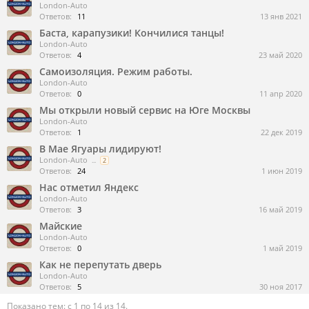
London-Auto
Ответов:
11
13 янв 2021
Баста, карапузики! Кончилися танцы!
London-Auto
Ответов:
4
23 май 2020
Самоизоляция. Режим работы.
London-Auto
Ответов:
0
11 апр 2020
Мы открыли новый сервис на Юге Москвы
London-Auto
Ответов:
1
22 дек 2019
В Мае Ягуары лидируют!
London-Auto
...
2
Ответов:
24
1 июн 2019
Нас отметил Яндекс
London-Auto
Ответов:
3
16 май 2019
Майские
London-Auto
Ответов:
0
1 май 2019
Как не перепутать дверь
London-Auto
Ответов:
5
30 ноя 2017
Показано тем: с 1 по 14 из 14.