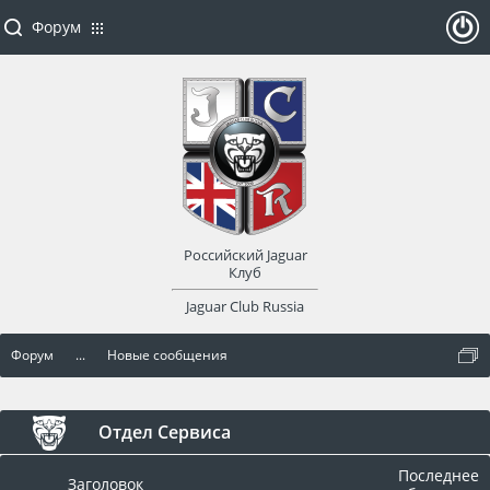
Форум
ойти
или
заре
Российский Jaguar
гист
Клуб
Jaguar Club Russia
рир
Форум
...
Новые сообщения
оват
ься
Отдел Сервиса
Последнее
Заголовок