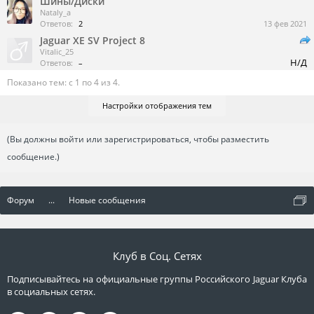
Шины/Диски
Nataly_a
Ответов:
2
13 фев 2021
Jaguar XE SV Project 8
Vitalic_25
Н/Д
Ответов:
–
Показано тем: с 1 по 4 из 4.
Настройки отображения тем
(Вы должны войти или зарегистрироваться, чтобы разместить
сообщение.)
Форум
...
Новые сообщения
Клуб в Соц. Сетях
Подписывайтесь на официальные группы Российского Jaguar Клуба
в социальных сетях.