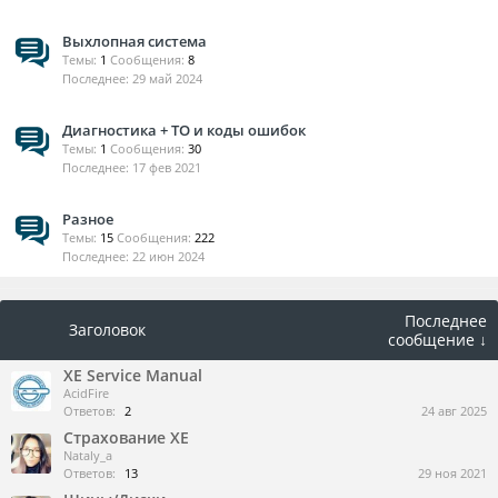
Выхлопная система
Темы:
1
Сообщения:
8
29 май 2024
Диагностика + ТО и коды ошибок
Темы:
1
Сообщения:
30
17 фев 2021
Разное
Темы:
15
Сообщения:
222
22 июн 2024
Последнее
Заголовок
сообщение ↓
XE Service Manual
AcidFire
Ответов:
2
24 авг 2025
Страхование ХЕ
Nataly_a
Ответов:
13
29 ноя 2021