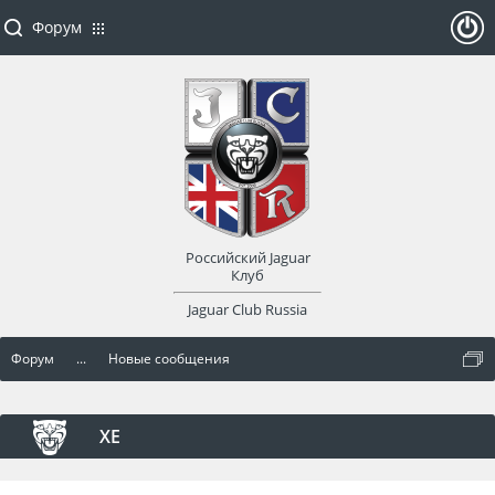
Форум
ойти
или
заре
Российский Jaguar
гист
Клуб
Jaguar Club Russia
рир
Форум
...
Новые сообщения
оват
ься
XE