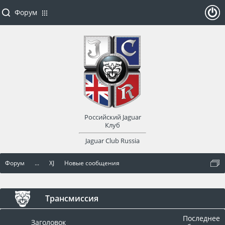
Форум
ойти
или
заре
Российский Jaguar
гист
Клуб
Jaguar Club Russia
рир
Форум
...
XJ
Новые сообщения
оват
ься
Трансмиссия
Последнее
Заголовок