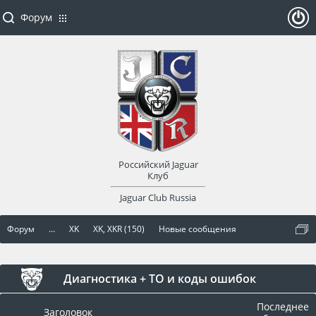
Форум
ойти
или
заре
Российский Jaguar
гист
Клуб
Jaguar Club Russia
рир
Форум
...
XK
XK, XKR (150)
Новые сообщения
оват
ься
Диагностика + ТО и коды ошибок
Последнее
Заголовок