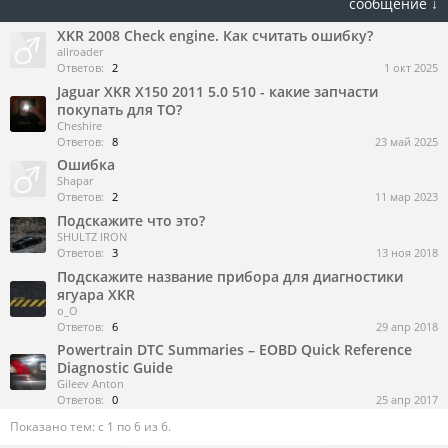
сообщение ↓
XKR 2008 Check engine. Как считать ошибку?
allroader
Ответов:
2
1 окт 2025
Jaguar XKR X150 2011 5.0 510 - какие запчасти
покупать для ТО?
Cheshire
Ответов:
8
23 май 2025
Ошибка
Shapar
Ответов:
2
11 мар 2023
Подскажите что это?
SHULTZ IRON
Ответов:
3
13 ноя 2018
Подскажите название прибора для диагностики
ягуара XKR
o_O
Ответов:
6
29 апр 2018
Powertrain DTC Summaries – EOBD Quick Reference
Diagnostic Guide
Gileev Anton
Ответов:
0
25 апр 2017
Показано тем: с 1 по 6 из 6.