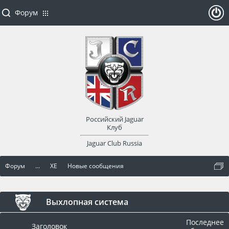
Форум
ойти
или
заре
Российский Jaguar
гист
Клуб
Jaguar Club Russia
рир
Форум
...
XE
Новые сообщения
оват
ься
Выхлопная система
Последнее
Заголовок