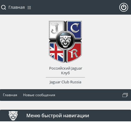
Главная
ойти
или
заре
Российский Jaguar
гист
Клуб
Jaguar Club Russia
рир
Главная
Новые сообщения
оват
ься
Меню быстрой навигации