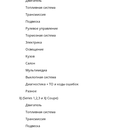
Двигатель
Топливная система
Трансмиссия
Подвеска
Рулевое управление
Тормозная система
Электрика
Освещение
Кузов
Салон
Мультимедиа
Выхлопная система
Диагностика + ТО и коды ошибок
Разное
XJ (Series 1,2,3 и XJ Coupe)
Двигатель
Топливная система
Трансмиссия
Подвеска