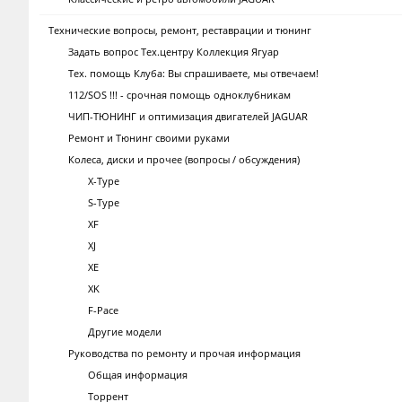
Технические вопросы, ремонт, реставрации и тюнинг
Задать вопрос Тех.центру Коллекция Ягуар
Тех. помощь Клуба: Вы спрашиваете, мы отвечаем!
112/SOS !!! - срочная помощь одноклубникам
ЧИП-ТЮНИНГ и оптимизация двигателей JAGUAR
Ремонт и Тюнинг своими руками
Колеса, диски и прочее (вопросы / обсуждения)
X-Type
S-Type
XF
XJ
XE
XK
F-Pace
Другие модели
Руководства по ремонту и прочая информация
Общая информация
Торрент