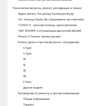
Технические вопросы, ремонт, реставрации и тюнинг
Задать вопрос Тех.центру Коллекция Ягуар
Тех. помощь Клуба: Вы спрашиваете, мы отвечаем!
112/SOS !!! - срочная помощь одноклубникам
ЧИП-ТЮНИНГ и оптимизация двигателей JAGUAR
Ремонт и Тюнинг своими руками
Колеса, диски и прочее (вопросы / обсуждения)
X-Type
S-Type
XF
XJ
XE
XK
F-Pace
Другие модели
Руководства по ремонту и прочая информация
Общая информация
Торрент