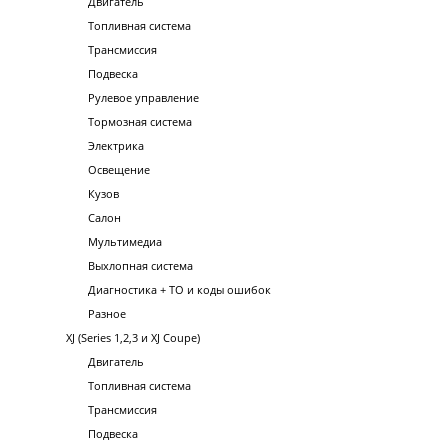
Двигатель
Топливная система
Трансмиссия
Подвеска
Рулевое управление
Тормозная система
Электрика
Освещение
Кузов
Салон
Мультимедиа
Выхлопная система
Диагностика + ТО и коды ошибок
Разное
XJ (Series 1,2,3 и XJ Coupe)
Двигатель
Топливная система
Трансмиссия
Подвеска