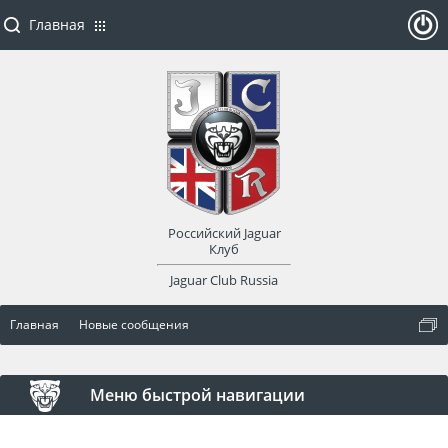
Главная
ойти
или
заре
Российский Jaguar
гист
Клуб
Jaguar Club Russia
рир
Главная
Новые сообщения
оват
ься
Меню быстрой навигации