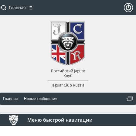
Главная
ойти
или
заре
Российский Jaguar
гист
Клуб
Jaguar Club Russia
рир
Главная
Новые сообщения
оват
ься
Меню быстрой навигации