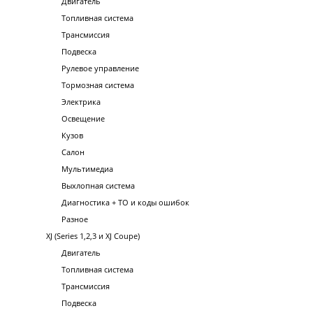
Двигатель
Топливная система
Трансмиссия
Подвеска
Рулевое управление
Тормозная система
Электрика
Освещение
Кузов
Салон
Мультимедиа
Выхлопная система
Диагностика + ТО и коды ошибок
Разное
XJ (Series 1,2,3 и XJ Coupe)
Двигатель
Топливная система
Трансмиссия
Подвеска