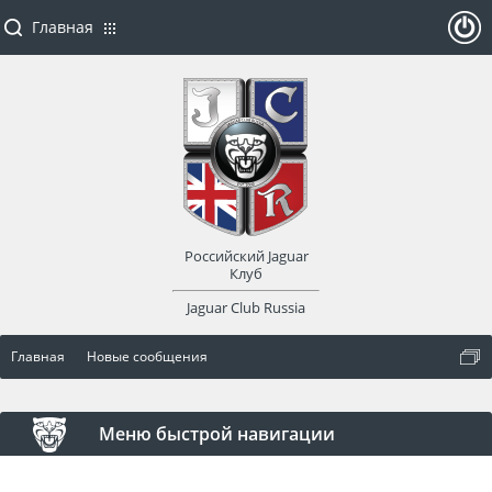
Главная
ойти
или
заре
Российский Jaguar
гист
Клуб
Jaguar Club Russia
рир
Главная
Новые сообщения
оват
ься
Меню быстрой навигации