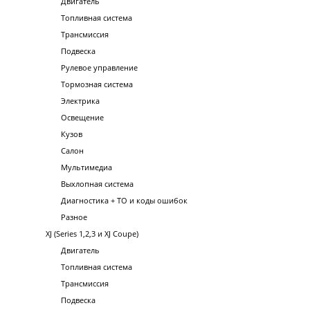
Двигатель
Топливная система
Трансмиссия
Подвеска
Рулевое управление
Тормозная система
Электрика
Освещение
Кузов
Салон
Мультимедиа
Выхлопная система
Диагностика + ТО и коды ошибок
Разное
XJ (Series 1,2,3 и XJ Coupe)
Двигатель
Топливная система
Трансмиссия
Подвеска