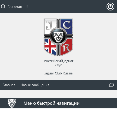
Главная
ойти
или
заре
Российский Jaguar
гист
Клуб
Jaguar Club Russia
рир
Главная
Новые сообщения
оват
ься
Меню быстрой навигации