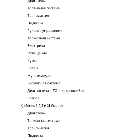
Двигатель
Топливная система
Трансмиссия
Подвеска
Рулевое управление
Тормозная система
Электрика
Освещение
Кузов
Салон
Мультимедиа
Выхлопная система
Диагностика + ТО и коды ошибок
Разное
XJ (Series 1,2,3 и XJ Coupe)
Двигатель
Топливная система
Трансмиссия
Подвеска