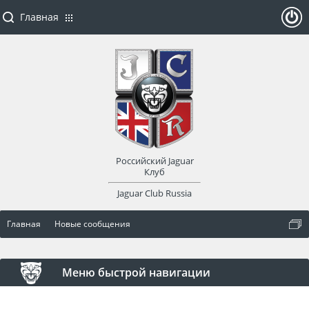
Главная
ойти
или
заре
Российский Jaguar
гист
Клуб
Jaguar Club Russia
рир
Главная
Новые сообщения
оват
ься
Меню быстрой навигации