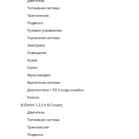
Двигатель
Топливная система
Трансмиссия
Подвеска
Рулевое управление
Тормозная система
Электрика
Освещение
Кузов
Салон
Мультимедиа
Выхлопная система
Диагностика + ТО и коды ошибок
Разное
XJ (Series 1,2,3 и XJ Coupe)
Двигатель
Топливная система
Трансмиссия
Подвеска