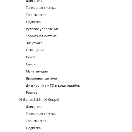
Двигатель
Топливная система
Трансмиссия
Подвеска
Рулевое управление
Тормозная система
Электрика
Освещение
Кузов
Салон
Мультимедиа
Выхлопная система
Диагностика + ТО и коды ошибок
Разное
XJ (Series 1,2,3 и XJ Coupe)
Двигатель
Топливная система
Трансмиссия
Подвеска