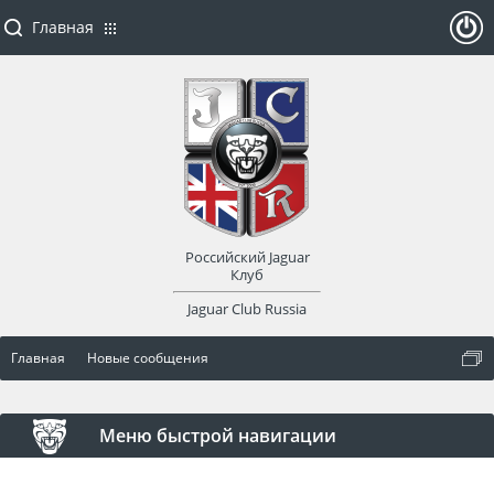
Главная
ойти
или
заре
Российский Jaguar
гист
Клуб
Jaguar Club Russia
рир
Главная
Новые сообщения
оват
ься
Меню быстрой навигации