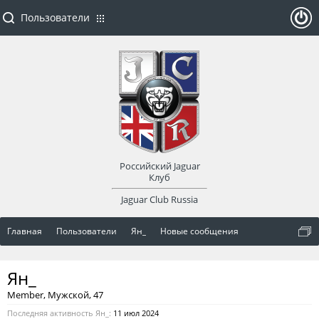
Пользователи
ойти
или
заре
Российский Jaguar
гист
Клуб
Jaguar Club Russia
рир
Главная
Пользователи
Ян_
Новые сообщения
оват
Ян_
ься
Member
, Мужской, 47
Последняя активность Ян_:
11 июл 2024