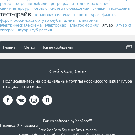
ретро
ретро автомбили
ретро ралли
с днем рождения
санкт-петербург
сервис
система охлаждения
скидки
тест- драйв
тест-драйв
топливная система
тюнинг
ура!
фильтр
форум российского ягуар клуба
шины
электрика
электрическаяе схема
электрокар
электромобили
ягуар
ягуар xf
ягуар xj
ягуар клуб россия
Главная
Метки
Новые сообщения
Клуб в Соц. Сетях
Подписывайтесь на официальные группы Российского Jaguar Клуба
в социальных сетях.
Forum software by XenForo™
Перевод:
XF-Russia.ru
Free XenForo Style by Brivium.com
Krypton (Новогодний)
Russian (RU)
Условия и правила