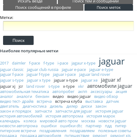
Искать везде
Поиск тем и сообщений
Поиск сообщений в профиле
Поиск меток
Метки:
Наиболее популярные метки
jaguar
2017
daimler
f-pace
f-type
i-pace
jagaur x-type
jaguar classic
jaguar club russia
jaguar e-pace
jaguar e-type
jaguar f-pace
jaguar f-type
jaguar i-pace
jaguar land rover
jaguar xf
jaguar s-type
jaguar x type
jaguar x-type
jaguar xe
автомобили jaguar
jaguar xj
jcr
land rover
s-type
x-type
xkr
автомобильная тематика
автопробег
акпп
аксессуары
акция
аналог
аналоги
бензин
видео
видео jaguar
видео обзор
видео тест- драйв
встреча
встреча клуба
выставка
датчик
двигатель
диагностика
дизель
дилер
диски
закон
закон и порядок
запчасти
запчасти для jaguar
история jaguar
история автомобилей
история автопрома
история марок
календарь
колеса
мировой авто пром
москва
новости jaguar
новости автопрома
ошибки
ошибки dtc
партнер
пдд
питер
питерские встречи
поздравления
поздравляем
полезные советы
продажа
продажа автомобиля
путешествие
ремонт
ремонт xjs