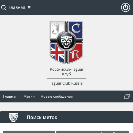
Главная
ойти
или
заре
Российский Jaguar
гист
Клуб
Jaguar Club Russia
рир
Главная
Метки
Новые сообщения
оват
ься
Поиск меток