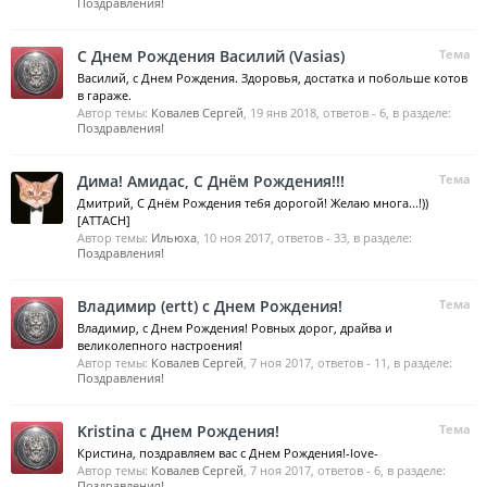
Поздравления!
С Днем Рождения Василий (Vasias)
Тема
Василий, с Днем Рождения. Здоровья, достатка и побольше котов
в гараже.
Автор темы:
Ковалев Сергей
,
19 янв 2018
, ответов - 6, в разделе:
Поздравления!
Дима! Амидас, С Днём Рождения!!!
Тема
Дмитрий, С Днём Рождения тебя дорогой! Желаю многа...!))
[ATTACH]
Автор темы:
Ильюха
,
10 ноя 2017
, ответов - 33, в разделе:
Поздравления!
Владимир (ertt) с Днем Рождения!
Тема
Владимир, с Днем Рождения! Ровных дорог, драйва и
великолепного настроения!
Автор темы:
Ковалев Сергей
,
7 ноя 2017
, ответов - 11, в разделе:
Поздравления!
Kristina с Днем Рождения!
Тема
Кристина, поздравляем вас с Днем Рождения!-love-
Автор темы:
Ковалев Сергей
,
7 ноя 2017
, ответов - 6, в разделе:
Поздравления!