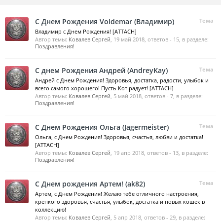
С Днем Рождения Voldemar (Владимир)
Тема
Владимир с Днем Рождения! [ATTACH]
Автор темы:
Ковалев Сергей
,
19 май 2018
, ответов - 15, в разделе:
Поздравления!
С днем Рождения Андрей (AndreyKay)
Тема
Андрей с Днем Рождения! Здоровья, достатка, радости, улыбок и
всего самого хорошего! Пусть Кот радует! [ATTACH]
Автор темы:
Ковалев Сергей
,
5 май 2018
, ответов - 7, в разделе:
Поздравления!
С Днем Рождения Ольга (Jagermeister)
Тема
Ольга, с Днем Рождения! Здоровья, счастья, любви и достатка!
[ATTACH]
Автор темы:
Ковалев Сергей
,
19 апр 2018
, ответов - 13, в разделе:
Поздравления!
С Днем рождения Артем! (ak82)
Тема
Артем, с Днем Рождения! Желаю тебе отличного настроения,
крепкого здоровья, счастья, улыбок, достатка и новых кошек в
коллекцию!
Автор темы:
Ковалев Сергей
,
5 апр 2018
, ответов - 29, в разделе: