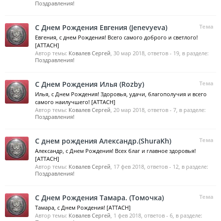
Поздравления!
С Днем Рождения Евгения (Jenevyeva)
Тема
Евгения, с днем Рождения! Всего самого доброго и светлого!
[ATTACH]
Автор темы:
Ковалев Сергей
,
30 мар 2018
, ответов - 19, в разделе:
Поздравления!
С Днем Рождения Илья (Rozby)
Тема
Илья, с Днем Рождения! Здоровья, удачи, благополучия и всего
самого наилучшего! [ATTACH]
Автор темы:
Ковалев Сергей
,
20 мар 2018
, ответов - 7, в разделе:
Поздравления!
С днем рождения Александр.(ShuraKh)
Тема
Александр, с Днем Рождения! Всех благ и главное здоровья!
[ATTACH]
Автор темы:
Ковалев Сергей
,
17 фев 2018
, ответов - 12, в разделе:
Поздравления!
С Днем Рождения Тамара. (Томочка)
Тема
Тамара, с Днем Рождения! [ATTACH]
Автор темы:
Ковалев Сергей
,
1 фев 2018
, ответов - 6, в разделе: