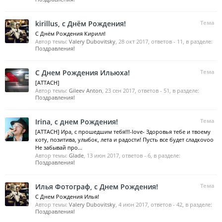
kirillus, с Днём Рождения!
Тема
С Днём Рождения Кирилл!
Автор темы:
Valery Dubovitsky
,
28 окт 2017
, ответов - 11, в разделе:
Поздравления!
С Днем Рождения Ильюха!
Тема
[ATTACH]
Автор темы:
Gileev Anton
,
23 сен 2017
, ответов - 51, в разделе:
Поздравления!
Irina, с днем Рождения!
Тема
[ATTACH] Ира, с прошедшим тебя!!!-love- Здоровья тебе и твоему
коту, позитива, улыбок, лета и радости! Пусть все будет сладкоvoo
Не забывай про...
Автор темы:
Glade
,
13 июн 2017
, ответов - 6, в разделе:
Поздравления!
Илья Фотограф, с Днем Рождения!
Тема
С Днем Рождения Илья!
Автор темы:
Valery Dubovitsky
,
4 июн 2017
, ответов - 42, в разделе:
Поздравления!