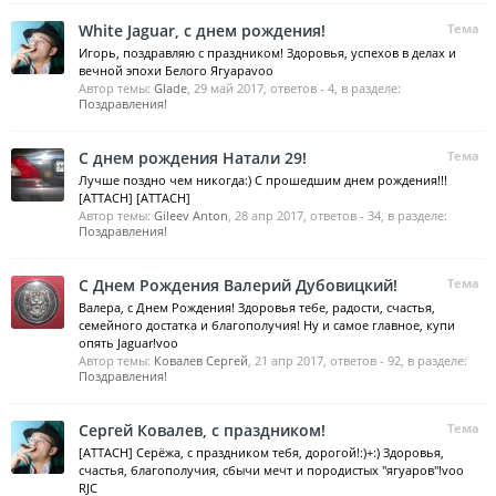
White Jaguar, с днем рождения!
Тема
Игорь, поздравляю с праздником! Здоровья, успехов в делах и
вечной эпохи Белого Ягуараvoo
Автор темы:
Glade
,
29 май 2017
, ответов - 4, в разделе:
Поздравления!
С днем рождения Натали 29!
Тема
Лучше поздно чем никогда:) С прошедшим днем рождения!!!
[ATTACH] [ATTACH]
Автор темы:
Gileev Anton
,
28 апр 2017
, ответов - 34, в разделе:
Поздравления!
С Днем Рождения Валерий Дубовицкий!
Тема
Валера, с Днем Рождения! Здоровья тебе, радости, счастья,
семейного достатка и благополучия! Ну и самое главное, купи
опять Jaguar!voo
Автор темы:
Ковалев Сергей
,
21 апр 2017
, ответов - 92, в разделе:
Поздравления!
Сергей Ковалев, с праздником!
Тема
[ATTACH] Серёжа, с праздником тебя, дорогой!:)+:) Здоровья,
счастья, благополучия, сбычи мечт и породистых "ягуаров"!voo
RJC