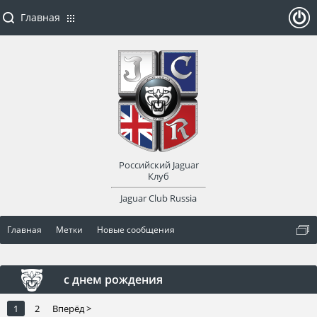
Главная
ойти
или
заре
Российский Jaguar
гист
Клуб
Jaguar Club Russia
рир
Главная
Метки
Новые сообщения
оват
ься
с днем рождения
1
2
Вперёд >