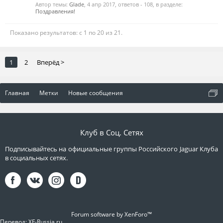
Автор темы:
Glade
,
4 апр 2017
, ответов - 108, в разделе:
Поздравления!
Показано результатов: с 1 по 20 из 21.
1
2
Вперёд >
Главная
Метки
Новые сообщения
Клуб в Соц. Сетях
Подписывайтесь на официальные группы Российского Jaguar Клуба
в социальных сетях.
Forum software by XenForo™
Перевод:
XF-Russia.ru