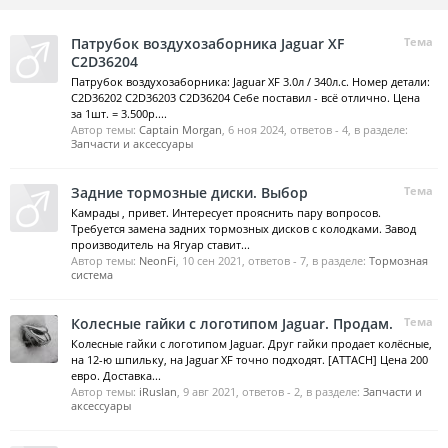
Патрубок воздухозаборника Jaguar XF
Тема
C2D36204
Патрубок воздухозаборника: Jaguar XF 3.0л / 340л.с. Номер детали:
C2D36202 C2D36203 C2D36204 Себе поставил - всё отлично. Цена
за 1шт. = 3.500р....
Автор темы:
Captain Morgan
,
6 ноя 2024
, ответов - 4, в разделе:
Запчасти и аксессуары
Задние тормозные диски. Выбор
Тема
Камрады , привет. Интересует прояснить пару вопросов.
Требуется замена задних тормозных дисков с колодками. Завод
производитель на Ягуар ставит...
Автор темы:
NeonFi
,
10 сен 2021
, ответов - 7, в разделе:
Тормозная
система
Колесные гайки с логотипом Jaguar. Продам.
Тема
Колесные гайки с логотипом Jaguar. Друг гайки продает колёсные,
на 12-ю шпильку, на Jaguar XF точно подходят. [ATTACH] Цена 200
евро. Доставка...
Автор темы:
iRuslan
,
9 авг 2021
, ответов - 2, в разделе:
Запчасти и
аксессуары