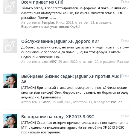
Всем привет из СПб!
Тема
Только сегодня зарегестрировался на форуме. Я пока не являюсь
счастливым обладателем кошки, но очень хочется себе XF 1 в
рестайле. Прочитал...
Автор темы:
Templar
,
9 июл 2021
, ответов - 21, в разделе:
Встречаем новых участников Клуба!
Обслуживание Jaguar XF, дорого ли?
Тема
Доброго времени суток, не знал где искать и куда писать поэтому
обращаюсь с вопросом (за помощью) на этот форум. Совсем
недавно и совершенно...
Автор темы:
exotik997
,
29 июл 2020
, ответов - 20, в разделе:
Разное
Выбираем бизнес седан: Jaguar XF против Audi
Тема
A6
[ATTACH] Британский стиль или немецкая точность? Физические
кнопки или сенсор? Они, безусловно, разные, но борются за одну
аудиторию. Сравниваем...
Автор темы:
Glade
,
25 май 2020
, ответов - 11, в разделе:
Разное
Возгорание на ходу, XF 2013 3.0SC
Тема
[ATTACH] Странная история приключилась в этот понедельник на
М11 с одним из владельцев Jaguar. На автомобиле XF 2013 3.0SC
произошло возгорание...