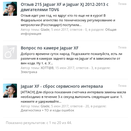
Отзыв 215 Jaguar XF и Jaguar XJ 2012-2013 с
Тема
двигателями TDV6
Отзыв идет уже год, но вдруг кто-то еще не в курсе! В
Федеральное агентство по техническому регулированию и
метрологии (Росстандарт) поступила...
Автор темы:
Glade
,
5 июл 2017
, ответов - 0, в разделе:
Общая
информация
Вопрос по камере Jaguar XF
Тема
Доброго времени суток народ. Подскажите пожалуйста, есть ли
различия в камерах заднего вида на Jaguar xf в зависимости от
вин кода. Ну т. е. У...
Автор темы:
XOTT@B
,
15 июн 2017
, ответов - 3, в разделе:
Электрика
Jaguar XF - cброс сервисного интервала
Тема
[ATTACH] Для сброса показания счетчика интервала замены масла
необходимо в течение 3-х секунд выпонить следующие шаги: 1.
нажмите и удерживайте...
Автор темы:
Glade
,
5 июн 2017
, ответов - 20, в разделе:
Диагностика + ТО и коды ошибок
Показано результатов: с 1 по 20 из 44.