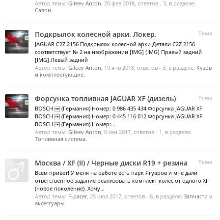
Автор темы:
Gileev Anton
,
20 фев 2018
, ответов - 3, в разделе:
Салон
Подкрылок колесной арки. Локер.
Тема
JAGUAR C2Z 2156 Подкрылок колесной арки Детали C2Z 2156
соответствует № 2 на изображении [IMG] [IMG] Правый задний
[IMG] Левый задний
Автор темы:
Gileev Anton
,
19 янв 2018
, ответов - 3, в разделе:
Кузов
и комплектующие.
Форсунка топливная JAGUAR XF (дизель)
Тема
BOSCH ￼ (Германия) Номер: 0 986 435 434 Форсунка JAGUAR XF
BOSCH ￼ (Германия) Номер: 0 445 116 012 Форсунка JAGUAR XF
BOSCH ￼ (Германия) Номер:...
Автор темы:
Gileev Anton
,
6 сен 2017
, ответов - 1, в разделе:
Топливная система.
Москва / XF (II) / Черные диски R19 + резина
Тема
Всем привет! У меня на работе есть парк Ягуаров и мне дали
ответственное задание реализовать комплект колес от одного XF
(новое поколение). Хочу...
Автор темы:
F-pacer
,
25 июл 2017
, ответов - 6, в разделе:
Запчасти и
аксессуары