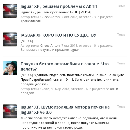
Jaguar XF , решаем проблемы с АКПП
Тема
Jaguar XF , решаем проблемы с АКПП [MEDIA]
Автор темы:
Gileev Anton
,
7 окт 2018
, ответов - 3, в разделе:
Трансмиссия
JAGUAR XF КОРОТКО и ПО СУЩЕСТВУ
Тема
[MEDIA]
Автор темы:
Gileev Anton
,
7 окт 2018
, ответов - 0, в разделе:
Вопросы о покупке и продаже Jaguar
Покупка битого автомобиля в салоне. Что
Тема
делать?
[MEDIA] В данном видео есть полезные ссылки на Закон о Защите
Прав Потребителей: статья 10 п.1. Изготовитель (исполнитель,
продавец) обязан...
Автор темы:
Glade
,
30 мар 2018
, ответов - 6, в разделе:
Закон и
порядок
Jaguar XF. Шумоизоляция мотора печки на
Тема
Jaguar XF v6 3.0
Многие после этого месседжа наверно подумают, что у меня
непорядок с головой )) Короче, после покупки машины
постоянно не давал покоя своего рода...