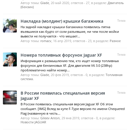
Автор темы:
Glade
,
20 май 2020
, ответов - 27, в разделе:
Двигатель
(бензин)
Накладка (молдинг) крышки багажника
Тема
На задней накладке крышки багажника появились пятна
въевшиеся как-будто от соли разъевшие, ни чем после мойки
вывести не получается - что мешает...
Автор темы:
romacv
,
16 апр 2019
, ответов - 23, в разделе:
Разное
Номера топливных форсунок Jaguar XF
Тема
Информация к размышлению тем, кто ищет номер топливных
форсунок для бензиновых XF. Для двигателя V6 3.0 (238hp)
проблематично найти номер...
Автор темы:
Glade
,
20 фев 2019
, ответов - 0, в разделе:
Топливная
система.
В России появилась специальная версия
Тема
Jaguar XF
В России появилась специальная версия Jaguar XF Об этом
сообщает. [IMG] Вслед за купе F-Type версию по имени Chequered
Flag (названную в честь...
Автор темы:
Gileev Anton
,
29 янв 2019
, ответов - 0, в разделе:
Новости JAGUAR