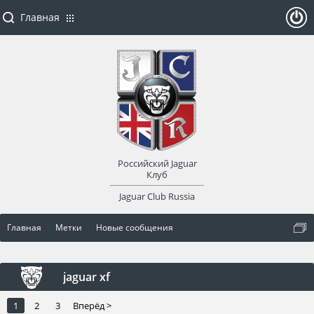
Главная
ойти
или
заре
Российский Jaguar
гист
Клуб
Jaguar Club Russia
рир
Главная
Метки
Новые сообщения
оват
ься
jaguar xf
1
2
3
Вперёд >