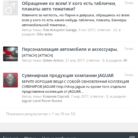
Обращение ко всем! У кого есть таблички,
Тема
плакаты авто тематики?
Извините за наглость, но Парни и девушки, обращаюсь ко всем:
если у кого-то есть какие-нибудь таблички, плакаты, баннеры
автомобильной тематики...
Автор темы:
Лев Avtopilot Garage
,
9 окт 2017
, ответов - 23, в
разделе:
Обо всём
Персонализация автомобиля и аксессуары.
Тема
[ATTACH] [ATTACH]
Автор темы:
Gileev Anton
,
21 апр 2017
, ответов - 0, в разделе:
XF
Сувенирная продукция компании JAGUAR
Тема
БЕРИТЕ ХОРОШИЕ ВЕЩИ С СОБОЙ! ОБНОВЛЕННАЯ КОЛЛЕКЦИЯ
СУВЕНИРОВ JAGUAR http://shop.jaguar.ru кроме того отдельно
представлена коллекция от JAGUAR...
Автор темы:
Ковалев Сергей
,
7 мар 2017
, ответов - 0, в разделе:
Jaguar Land Rover Russia
Показано результатов: с 1 по 10 из 10.