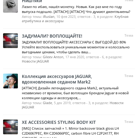
Ништяки
Лазил по ибаю, нашёл монетку. Новыя. Как раз мне по году
выпуска подошло. [ATTACH] [ATTACH] Что думают джентльмены?
Автор темы:
iRuslan
,
10 фев 2023
, ответов - 3, в разделе:
Клубная
атрибутика и аксессуары
ЗАДУМАЛИ? ВОПЛОЩАЙТЕ!
Тема
ЗАДУМАЛИ? ВОПЛОЩАЙТЕ! АКСЕССУАРЫ С ВЫГОДОЙ ДО 80%
Успейте воспользоваться уникальным моментом и колоссально
выгодными ценами, чтобы сделать ваш...
Автор темы:
Gileev Anton
,
17 янв 2020
, ответов - 6, в разделе:
Новости JAGUAR
Коллекция аксессуаров JAGUAR,
Тема
вдохновленная седаном Mark2
[ATTACH] Дизайн легендарного седана Mark2, актуальный
независимо от времени, был воплощен брендом Jaguar в новой
коллекции одежды и аксессуаров,...
Автор темы:
Glade
,
5 дек 2019
, ответов - 3, в разделе:
Новости
JAGUAR
XE ACCESSORIES STYLING BODY KIT
Тема
[IMG] Список запчастей × 1. Mirror backcover black gloss LH
C2D6067PEC, RH C2D6066PEC, carbon fibre LH C2P24177, RH