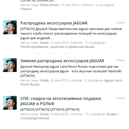
C2P24176, chrome LH...
Автор темы:
Gileev Anton
,
24 апр 2019
, ответов - 0, в разделе:
Разное
Распродажа аксессуаров JAGUAR
Тема
[ATTACH] Друзья! Представительство Jaguar прислали для членов
нашего клуба список распродажных позиций по аксессуарам
Jaguar для моделей...
Автор темы:
Glade
,
21 фев 2019
, ответов - 17, в разделе:
Техобслуживание, гарантия и сервисные акции
Зимняя распродажа аксессуаров JAGUAR
Тема
Друзья! Импортер Jaguar Land Rover Russia подготовил для нас
распродажу аксессуаров Jaguar - есть вкусные позиции! Налетай!
[ATTACH]
Автор темы:
Glade
,
28 янв 2019
, ответов - 2, в разделе:
Jaguar Land
Rover Russia
СПб: скидки на эксклюзивные подарки
Тема
JAGUAR в РОЛЬФ
[ATTACH] [ATTACH] [ATTACH] [ATTACH]
Автор темы:
Glade
,
21 фев 2018
, ответов - 13, в разделе:
Акции /
Спецпредложения