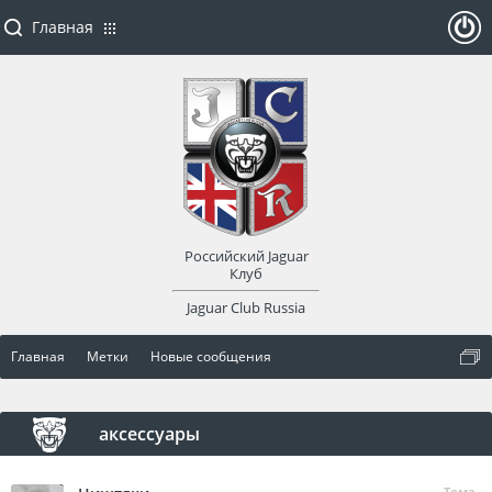
Главная
ойти
или
заре
Российский Jaguar
гист
Клуб
Jaguar Club Russia
рир
Главная
Метки
Новые сообщения
оват
ься
аксессуары
Тема