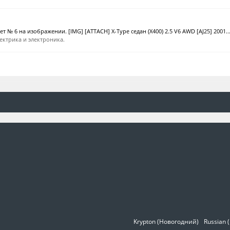
 № 6 на изображении. [IMG] [ATTACH] X-Type седан (X400) 2.5 V6 AWD [AJ25] 2001..
ектрика и электроника.
Krypton (Новогодний)
Russian 