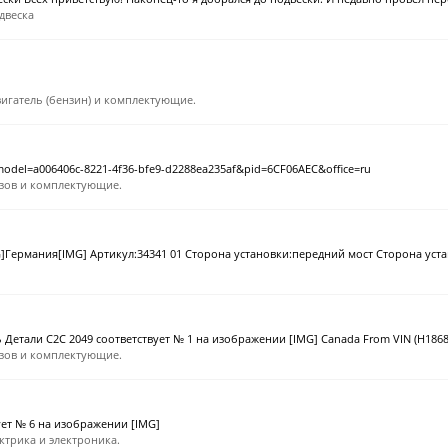
двеска
игатель (бензин) и комплектующие.
model=a006406c-8221-4f36-bfe9-d2288ea235af&pid=6CF06AEC&office=ru
зов и комплектующие.
ермания[IMG] Артикул:34341 01 Сторона установки:передний мост Сторона устан
Детали C2C 2049 соответствует № 1 на изображении [IMG] Canada From VIN (H18680
зов и комплектующие.
ует № 6 на изображении [IMG]
ктрика и электроника.