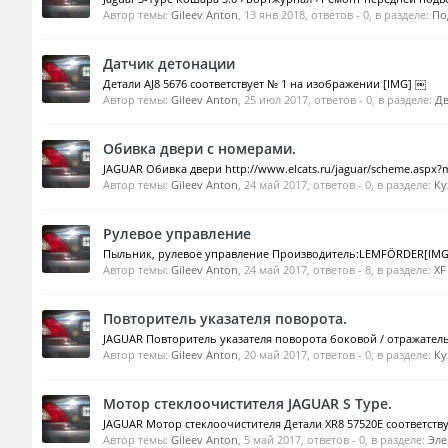
Автор темы:
Gileev Anton
,
13 янв 2018
, ответов - 0, в разделе:
По
Датчик детонации
Детали AJ8 5676 соответствует № 1 на изображении [IMG] ￼
Автор темы:
Gileev Anton
,
25 июл 2017
, ответов - 0, в разделе:
Дв
Обивка двери с номерами.
JAGUAR Обивка двери http://www.elcats.ru/jaguar/scheme.aspx?
Автор темы:
Gileev Anton
,
24 май 2017
, ответов - 0, в разделе:
Ку
Рулевое управление
Пыльник, рулевое управление Производитель:LEMFÖRDER[IMG]Г
Автор темы:
Gileev Anton
,
24 май 2017
, ответов - 8, в разделе:
XF
Повторитель указателя поворота.
JAGUAR Повторитель указателя поворота боковой / отражатель 
Автор темы:
Gileev Anton
,
20 май 2017
, ответов - 0, в разделе:
Ку
Мотор стеклоочистителя JAGUAR S Type.
JAGUAR Мотор стеклоочистителя Детали XR8 57520E соответств
Автор темы:
Gileev Anton
,
5 май 2017
, ответов - 0, в разделе:
Эле