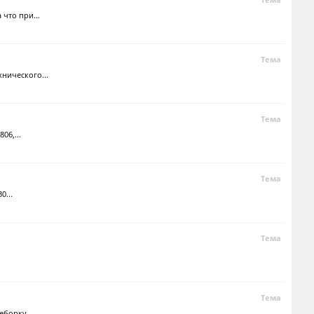
что при...
Тема
нического...
Тема
06,...
Тема
0...
Тема
Тема
еборку...