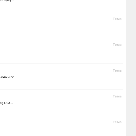
Тема
Тема
Тема
овки:со...
Тема
) USA...
Тема