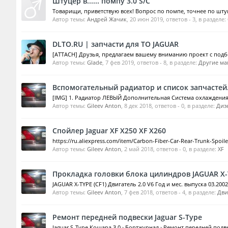
Штуцер в...... помпу 3.0 S/C
Товарищи, приветствую всех! Вопрос по помпе, точнее по штуце
Автор темы:
Андрей Жачик
,
20 июн 2019
, ответов - 3, в разделе:
DLTO.RU | запчасти для ТО JAGUAR
[ATTACH] Друзья, предлагаем вашему вниманию проект с подбо
Автор темы:
Glade
,
7 фев 2019
, ответов - 8, в разделе:
Другие ма
Вспомогательный радиатор и список запчастей
[IMG] 1. Радиатор ЛЕВЫЙ Дополнительная Система охлаждения
Автор темы:
Gileev Anton
,
8 дек 2018
, ответов - 0, в разделе:
Диз
Спойлер Jaguar XF X250 XF X260
https://ru.aliexpress.com/item/Carbon-Fiber-Car-Rear-Trunk-Spoi
Автор темы:
Gileev Anton
,
2 май 2018
, ответов - 0, в разделе:
XF
Прокладка головки блока цилиндров JAGUAR X-TYP
JAGUAR X-TYPE (CF1) Двигатель 2.0 V6 Год и мес. выпуска 03.2002
Автор темы:
Gileev Anton
,
7 фев 2018
, ответов - 4, в разделе:
Дви
Ремонт передней подвески Jaguar S-Type
Jaguar S-Type Кошара 3.0 › Бортжурнал › Ремонт передней подв