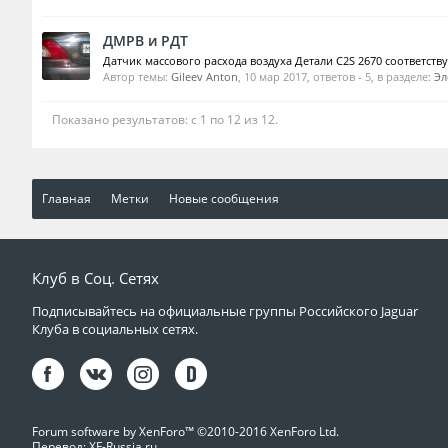
ДМРВ и РДТ
Датчик массового расхода воздуха Детали C2S 2670 соответствует
Автор темы:
Gileev Anton
,
10 мар 2017
, ответов - 5, в разделе:
Эл
Показано результатов: с 1 по 12 из 12.
Главная
Метки
Новые сообщения
Клуб в Соц. Сетях
Подписывайтесь на официальные группы Российского Jaguar
Клуба в социальных сетях.
Forum software by XenForo™
©2010-2016 XenForo Ltd.
Перевод:
XF-Russia.ru