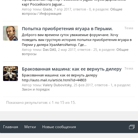
карт Российского Jaguar...
Автор темы:
Glade
,
7 апр 2017
, ответов - 0, в разделе:
Общие
вопросы / Информация
Попытка приобретения ягуара в Перьми.
Тема
Доброго вам времени суток уважаемые форумчане. Хочу
поведать вам грустную историю попытки приобретения ягуара в
Перми у дилера УралАвтоИмпор. Где...
Автор темы:
Das DAS
,
2 мар 2017
, ответов - 25, в разделе:
Общие
вопросы
Бракованная машина: как ее вернуть дилеру
Тема
Бракованная машина: как ее вернуть дилеру
http://auto.mail.ru/article.html?id=44803
Автор темы:
Valery Dubovitsky
,
25 фев 2017
, ответов - 1, в разделе:
Закон и порядок
Показано результатов: с 1 по 15 из 15.
Главная
Метки
Новые сообщения