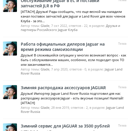
Обслуживание Jaguar в ЕС и поставки
запчастей JLR в РФ
[ATTACH] Друзья! Рады сообщить, что еще весной мы наладили
канал поставок запчастей для Jaguar и Land Rover для всех членов
Клуба - за это...
Автор темы:
Glade
,
7 окт 2022
, ответов - 22, в разделе:
Друзья и
партнеры Российского Jaguar Клуба
Работа официальных дилеров Jaguar на
Тема
время режима самоизоляции
Друзья! В сложившейся ситуации у многих возникает вопрос - как
быть с обслуживанием машин, особенно, если подходит срок ТО
или заканчивается...
Автор темы:
Glade
,
7 апр 2020
, ответов - 0, в разделе:
Jaguar Land
Rover Russia
Зимняя распродажа аксессуаров JAGUAR
Тема
Друзья! Импортер Jaguar Land Rover Russia подготовил для нас
распродажу аксессуаров Jaguar - есть вкусные позиции! Налетай!
[ATTACH]
Автор темы:
Glade
,
28 янв 2019
, ответов - 2, в разделе:
Jaguar Land
Rover Russia
Зимний сервис для JAGUAR за 3500 рублей
Тема