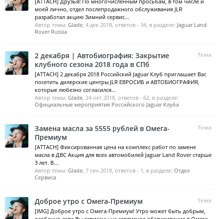
[ATTACH] Друзья! По многочисленным просьбам, в том числе и
моей лично, отдел послепродажного обслуживания JLR
разработал акцию Зимний сервис...
Автор темы:
Glade
,
4 дек 2018
, ответов - 34, в разделе:
Jaguar Land
Rover Russia
2 декабря | Автобиография: Закрытие
Тема
клубного сезона 2018 года в СПб
[ATTACH] 2 декабря 2018 Российский Jaguar Клуб приглашает Вас
посетить дилерские центры JLR ЕВРОСИБ и АВТОБИОГРАФИЯ,
которые любезно согласился...
Автор темы:
Glade
,
24 окт 2018
, ответов - 62, в разделе:
Официальные мероприятия Российского Jaguar Клуба
Замена масла за 5555 рублей в Омега-
Тема
Премиум
[ATTACH] Фиксированная цена на комплекс работ по замене
масла в ДВС Акция для всех автомобилей Jaguar Land Rover старше
3 лет. В...
Автор темы:
Glade
,
7 сен 2018
, ответов - 1, в разделе:
Отдел
Сервиса
Доброе утро с Омега-Премиум
Тема
[IMG] Доброе утро с Омега-Премиум! Утро может быть добрым,
особенно если Вы записаны на сервисное обслуживание в Омега-