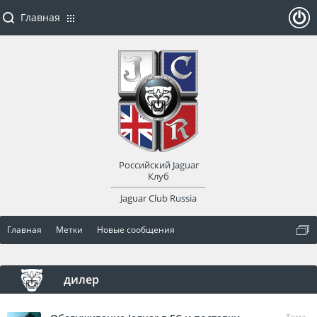
Главная
ойти
или
заре
Российский Jaguar
гист
Клуб
Jaguar Club Russia
рир
Главная
Метки
Новые сообщения
оват
ься
дилер
Тема