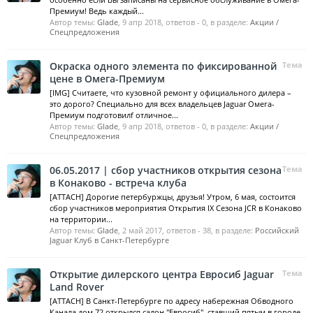
Премиум! Ведь каждый...
Автор темы:
Glade
,
9 апр 2018
, ответов - 0, в разделе:
Акции /
Спецпредложения
Окраска одного элемента по фиксированной
Тема
цене в Омега-Премиум
[IMG] Считаете, что кузовной ремонт у официального дилера –
это дорого? Специально для всех владельцев Jaguar Омега-
Премиум подготовилf отличное...
Автор темы:
Glade
,
9 апр 2018
, ответов - 0, в разделе:
Акции /
Спецпредложения
06.05.2017 | сбор участников открытия сезона
Тема
в Конаково - встреча клуба
[ATTACH] Дорогие петербуржцы, друзья! Утром, 6 мая, состоится
сбор участников мероприятия Открытия IX Сезона JCR в Конаково
на территории...
Автор темы:
Glade
,
2 май 2017
, ответов - 38, в разделе:
Российский
Jaguar Клуб в Санкт-Петербурге
Открытие дилерского центра Евросиб Jaguar
Тема
Land Rover
[ATTACH] В Санкт-Петербурге по адресу набережная Обводного
Канала дом 72 открылся салон "Евросиб", ставший пятым в городе