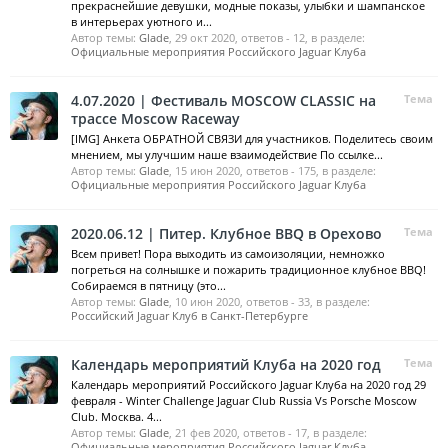
прекраснейшие девушки, модные показы, улыбки и шампанское
в интерьерах уютного и...
Автор темы:
Glade
,
29 окт 2020
, ответов - 12, в разделе:
Официальные мероприятия Российского Jaguar Клуба
4.07.2020 | Фестиваль MOSCOW CLASSIC на
Тема
трассе Moscow Raceway
[IMG] Анкета ОБРАТНОЙ СВЯЗИ для участников. Поделитесь своим
мнением, мы улучшим наше взаимодействие По ссылке...
Автор темы:
Glade
,
15 июн 2020
, ответов - 175, в разделе:
Официальные мероприятия Российского Jaguar Клуба
2020.06.12 | Питер. Клубное BBQ в Орехово
Тема
Всем привет! Пора выходить из самоизоляции, немножко
погреться на солнышке и пожарить традиционное клубное BBQ!
Собираемся в пятницу (это...
Автор темы:
Glade
,
10 июн 2020
, ответов - 33, в разделе:
Российский Jaguar Клуб в Санкт-Петербурге
Календарь мероприятий Клуба на 2020 год
Тема
Календарь мероприятий Российского Jaguar Клуба на 2020 год 29
февраля - Winter Challenge Jaguar Club Russia Vs Porsche Moscow
Club. Москва. 4...
Автор темы:
Glade
,
21 фев 2020
, ответов - 17, в разделе:
Официальные мероприятия Российского Jaguar Клуба