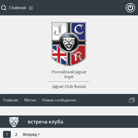
Главная
ойти
или
заре
Российский Jaguar
гист
Клуб
Jaguar Club Russia
рир
Главная
Метки
Новые сообщения
оват
ься
встреча клуба
1
2
Вперёд >