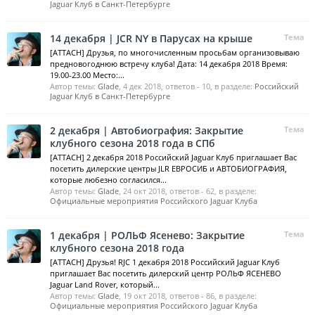
Jaguar Клуб в Санкт-Петербурге
14 декабря | JCR NY в Парусах на крыше
Тема
[ATTACH] Друзья, по многочисленным просьбам организовываю
предновогоднюю встречу клуба! Дата: 14 декабря 2018 Время:
19.00-23.00 Место:...
Автор темы:
Glade
,
4 дек 2018
, ответов - 10, в разделе:
Российский
Jaguar Клуб в Санкт-Петербурге
2 декабря | Автобиография: Закрытие
Тема
клубного сезона 2018 года в СПб
[ATTACH] 2 декабря 2018 Российский Jaguar Клуб приглашает Вас
посетить дилерские центры JLR ЕВРОСИБ и АВТОБИОГРАФИЯ,
которые любезно согласился...
Автор темы:
Glade
,
24 окт 2018
, ответов - 62, в разделе:
Официальные мероприятия Российского Jaguar Клуба
1 декабря | РОЛЬФ Ясенево: Закрытие
Тема
клубного сезона 2018 года
[ATTACH] Друзья! RJC 1 декабря 2018 Российский Jaguar Клуб
приглашает Вас посетить дилерский центр РОЛЬФ ЯСЕНЕВО
Jaguar Land Rover, который...
Автор темы:
Glade
,
19 окт 2018
, ответов - 86, в разделе:
Официальные мероприятия Российского Jaguar Клуба