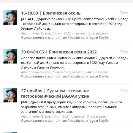
16-18.09 | Британская осень
Тема
[ATTACH] Дорогие поклонники британских автомобилей! 2022 год
- особенный для британского автопрома: в сентябре 1922 года
Уильям Лайонс и...
Автор темы:
Glade
,
20 май 2022
, ответов - 25, в разделе:
Официальные мероприятия Российского Jaguar Клуба
30.04-04.05 | Британская весна 2022
Тема
Дорогие поклонники британских автомобилей! Друзья! 2022 год -
особенный для британского автопрома: в 1922 году Уильям
Лайонс и Уильям Уолмсли...
Автор темы:
Glade
,
26 янв 2022
, ответов - 44, в разделе:
Официальные мероприятия Российского Jaguar Клуба
27 ноября | Гульнем эстетично:
Тема
гастрономический JAGUAR ужин
[IMG] Друзья! В преддверии клубного события, посвященного
закрытию сезона 2021, вместе с авторами проекта "Гульнем
эстетично" мы подготовили для...
Автор темы:
Glade
,
18 окт 2021
, ответов - 5, в разделе:
Официальные мероприятия Российского Jaguar Клуба