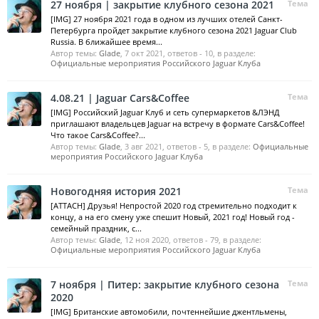
27 ноября | закрытие клубного сезона 2021
Тема
[IMG] 27 ноября 2021 года в одном из лучших отелей Санкт-
Петербурга пройдет закрытие клубного сезона 2021 Jaguar Club
Russia. В ближайшее время...
Автор темы:
Glade
,
7 окт 2021
, ответов - 10, в разделе:
Официальные мероприятия Российского Jaguar Клуба
4.08.21 | Jaguar Cars&Coffee
Тема
[IMG] Российский Jaguar Клуб и сеть супермаркетов &ЛЭНД
приглашают владельцев Jaguar на встречу в формате Cars&Coffee!
Что такое Сars&Coffee?...
Автор темы:
Glade
,
3 авг 2021
, ответов - 5, в разделе:
Официальные
мероприятия Российского Jaguar Клуба
Новогодняя история 2021
Тема
[ATTACH] Друзья! Непростой 2020 год стремительно подходит к
концу, а на его смену уже спешит Новый, 2021 год! Новый год -
семейный праздник, с...
Автор темы:
Glade
,
12 ноя 2020
, ответов - 79, в разделе:
Официальные мероприятия Российского Jaguar Клуба
7 ноября | Питер: закрытие клубного сезона
Тема
2020
[IMG] Британские автомобили, почтеннейшие джентльмены,