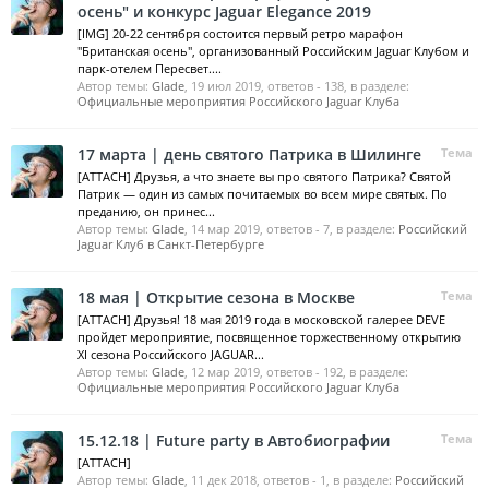
осень" и конкурс Jaguar Elegance 2019
[IMG] 20-22 сентября состоится первый ретро марафон
"Британская осень", организованный Российским Jaguar Клубом и
парк-отелем Пересвет....
Автор темы:
Glade
,
19 июл 2019
, ответов - 138, в разделе:
Официальные мероприятия Российского Jaguar Клуба
17 марта | день святого Патрика в Шилинге
Тема
[ATTACH] Друзья, а что знаете вы про святого Патрика? Святой
Патрик — один из самых почитаемых во всем мире святых. По
преданию, он принес...
Автор темы:
Glade
,
14 мар 2019
, ответов - 7, в разделе:
Российский
Jaguar Клуб в Санкт-Петербурге
18 мая | Открытие сезона в Москве
Тема
[ATTACH] Друзья! 18 мая 2019 года в московской галерее DEVE
пройдет мероприятие, посвященное торжественному открытию
XI сезона Российского JAGUAR...
Автор темы:
Glade
,
12 мар 2019
, ответов - 192, в разделе:
Официальные мероприятия Российского Jaguar Клуба
15.12.18 | Future party в Автобиографии
Тема
[ATTACH]
Автор темы:
Glade
,
11 дек 2018
, ответов - 1, в разделе:
Российский