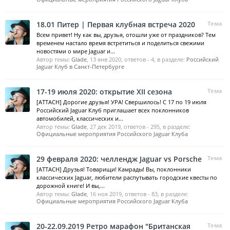
18.01 Питер | Первая клубная встреча 2020
Тема
Всем привет! Ну как вы, друзья, отошли уже от праздников? Тем
временем настало время встретиться и поделиться свежими
новостями о мире Jaguar и...
Автор темы:
Glade
,
13 янв 2020
, ответов - 4, в разделе:
Российский
Jaguar Клуб в Санкт-Петербурге
17-19 июля 2020: открытие XII сезона
Тема
[ATTACH] Дорогие друзья! УРА! Свершилось! С 17 по 19 июля
Российский Jaguar Клуб приглашает всех поклонников
автомобилей, классических и...
Автор темы:
Glade
,
27 дек 2019
, ответов - 295, в разделе:
Официальные мероприятия Российского Jaguar Клуба
29 февраля 2020: челлендж Jaguar vs Porsche
Тема
[ATTACH] Друзья! Товарищи! Камрады! Вы, поклонники
классических Jaguar, любители распутывать городские квесты по
дорожной книге! И вы,...
Автор темы:
Glade
,
16 ноя 2019
, ответов - 83, в разделе:
Официальные мероприятия Российского Jaguar Клуба
20-22.09.2019 Ретро марафон "Британская
Тема