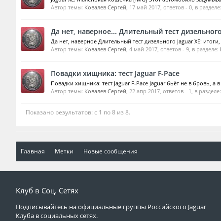
Автор темы:
Ковалев Сергей
,
17 май 2017
, ответов - 0, в разделе
Да нет, наверное... Длительный тест дизельного
Да нет, наверное Длительный тест дизельного Jaguar XE: итоги,
Автор темы:
Ковалев Сергей
,
4 май 2017
, ответов - 9, в разделе:
Повадки хищника: тест Jaguar F-Pace
Повадки хищника: тест Jaguar F-Pace Jaguar бьёт не в бровь, а
Автор темы:
Ковалев Сергей
,
22 апр 2017
, ответов - 1, в разделе
Показано результатов: с 1 по 8 из 8.
Главная
Метки
Новые сообщения
Клуб в Соц. Сетях
Подписывайтесь на официальные группы Российского Jaguar
Клуба в социальных сетях.