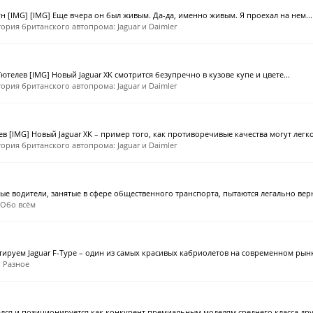
раун [IMG] [IMG] Еще вчера он был живым. Да-да, именно живым. Я проехал на нем...
тория британского автопрома: Jaguar и Daimler
 Тютелев [IMG] Новый Jaguar XK смотрится безупречно в кузове купе и цвете...
тория британского автопрома: Jaguar и Daimler
ев [IMG] Новый Jaguar XK – пример того, как противоречивые качества могут легко.
тория британского автопрома: Jaguar и Daimler
е водители, занятые в сфере общественного транспорта, пытаются легально верну
Обо всём
стируем Jaguar F-Type – один из самых красивых кабриолетов на современном рынке
:
Разное
ался и позиционируется как конкурент премиальным моделям среднего класса друг