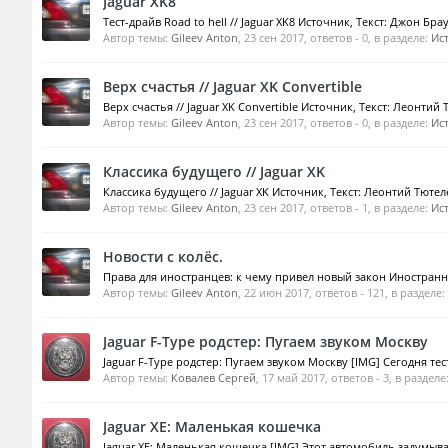
Jaguar XK8
Тест-драйв Road to hell // Jaguar XK8 Источник, Текст: Джон Б
Автор темы:
Gileev Anton
,
23 сен 2017
, ответов - 0, в разделе:
Ис
Верх счастья // Jaguar XK Convertible
Верх счастья // Jaguar XK Convertible Источник, Текст: Леонтий
Автор темы:
Gileev Anton
,
23 сен 2017
, ответов - 0, в разделе:
Ис
Классика будущего // Jaguar XK
Классика будущего // Jaguar XK Источник, Текст: Леонтий Тютел
Автор темы:
Gileev Anton
,
23 сен 2017
, ответов - 1, в разделе:
Ис
Новости с колёс.
Права для иностранцев: к чему привел новый закон Иностранны
Автор темы:
Gileev Anton
,
22 июн 2017
, ответов - 121, в разделе:
Jaguar F-Type родстер: Пугаем звуком Москву
Jaguar F-Type родстер: Пугаем звуком Москву [IMG] Сегодня те
Автор темы:
Ковалев Сергей
,
17 май 2017
, ответов - 3, в разделе
Jaguar XE: Маленькая кошечка
Jaguar XE: Маленькая кошечка [IMG] Этот автомобиль задумыв