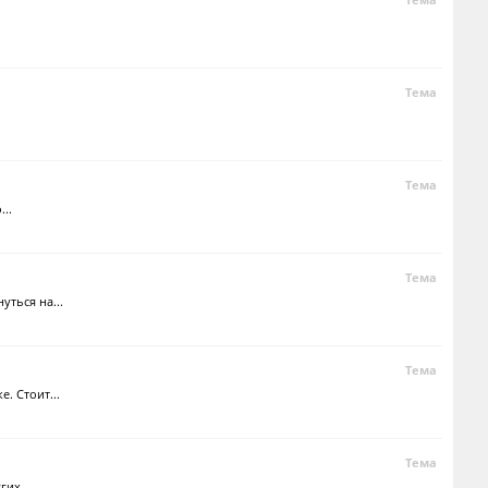
Тема
Тема
..
Тема
ться на...
Тема
. Стоит...
Тема
их...