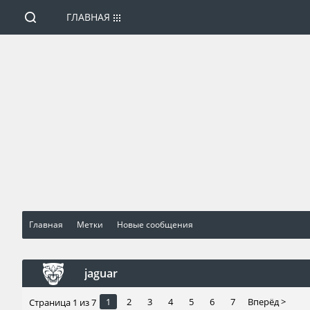
ГЛАВНАЯ
Главная
Метки
Новые сообщения
jaguar
1
2
3
4
5
6
7
Вперёд >
Страница 1 из 7