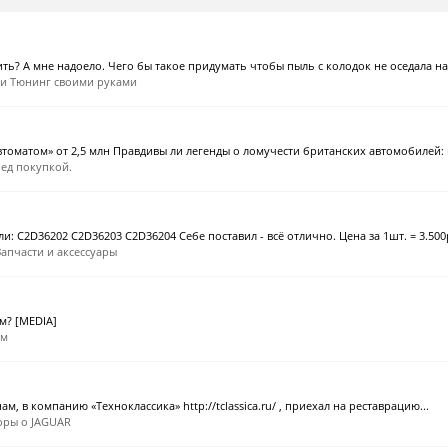
ть? А мне надоело. Чего бы такое придумать чтобы пыль с колодок не оседала на
 и Тюнинг своими руками
матом» от 2,5 млн Правдивы ли легенды о ломучести британских автомобилей: в
ед покупкой.
ли: C2D36202 C2D36203 C2D36204 Себе поставил - всё отлично. Цена за 1шт. = 3.500р
Запчасти и аксессуары
м? [MEDIA]
ём
ам, в компанию «Техноклассика» http://tclassica.ru/ , приехал на реставрацию...
оры о JAGUAR