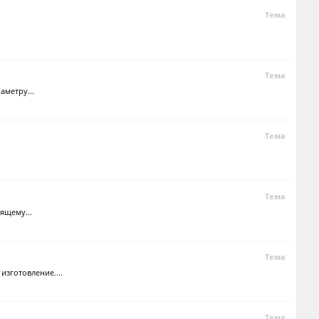
Тема
Тема
аметру...
Тема
Тема
ящему...
Тема
зготовление....
Тема