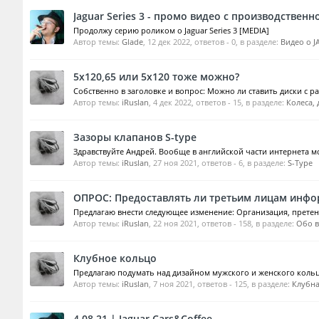
Jaguar Series 3 - промо видео с производствен
Продолжу серию роликом о Jaguar Series 3 [MEDIA]
Автор темы:
Glade
,
12 дек 2022
, ответов - 0, в разделе:
Видео о 
5х120,65 или 5х120 тоже можно?
Собственно в заголовке и вопрос: Можно ли ставить диски с ра
Автор темы:
iRuslan
,
4 дек 2022
, ответов - 15, в разделе:
Колеса, 
Зазоры клапанов S-type
Здравствуйте Андрей. Вообще в английской части интернета можн
Автор темы:
iRuslan
,
27 ноя 2021
, ответов - 6, в разделе:
S-Type
ОПРОС: Предоставлять ли третьим лицам инфо
Предлагаю внести следующее изменение: Организация, претенд
Автор темы:
iRuslan
,
22 ноя 2021
, ответов - 158, в разделе:
Обо в
Клубное кольцо
Предлагаю подумать над дизайном мужского и женского кольца
Автор темы:
iRuslan
,
7 ноя 2021
, ответов - 125, в разделе:
Клубна
4.08.21 | Jaguar Cars&Coffee