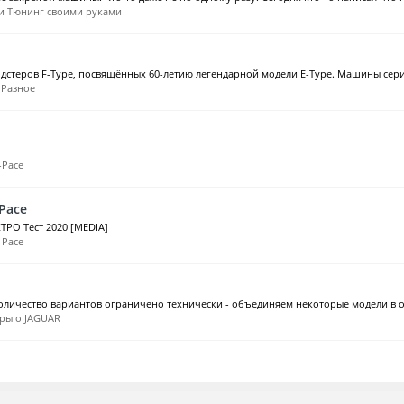
и Тюнинг своими руками
одстеров F-Type, посвящённых 60-летию легендарной модели E-Type. Машины серии
:
Разное
I-Pace
-Pace
КТРО Тест 2020 [MEDIA]
I-Pace
личество вариантов ограничено технически - объединяем некоторые модели в од
ры о JAGUAR