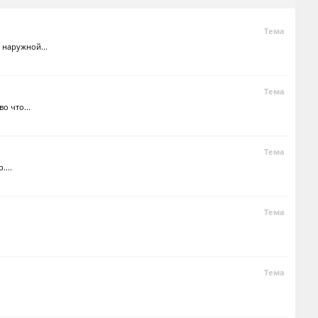
Тема
 наружной...
Тема
о что...
Тема
....
Тема
Тема