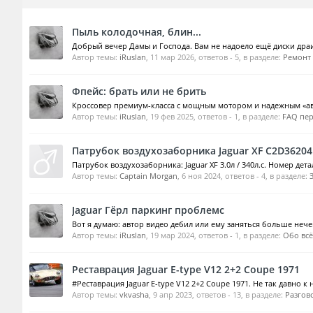
Пыль колодочная, блин...
Добрый вечер Дамы и Господа. Вам не надоело ещё диски драи
Автор темы:
iRuslan
,
11 мар 2026
, ответов - 5, в разделе:
Ремонт
Фпейс: брать или не брить
Кроссовер премиум-класса с мощным мотором и надежным «авто
Автор темы:
iRuslan
,
19 фев 2025
, ответов - 1, в разделе:
FAQ пер
Патрубок воздухозаборника Jaguar XF C2D36204
Патрубок воздухозаборника: Jaguar XF 3.0л / 340л.с. Номер дета
Автор темы:
Captain Morgan
,
6 ноя 2024
, ответов - 4, в разделе:
Jaguar Гёрл паркинг проблемс
Вот я думаю: автор видео дебил или ему заняться больше нече
Автор темы:
iRuslan
,
19 мар 2024
, ответов - 1, в разделе:
Обо вс
Реставрация Jaguar E-type V12 2+2 Coupe 1971
#Реставрация Jaguar E-type V12 2+2 Coupe 1971. Не так давно к н
Автор темы:
vkvasha
,
9 апр 2023
, ответов - 13, в разделе:
Разгов