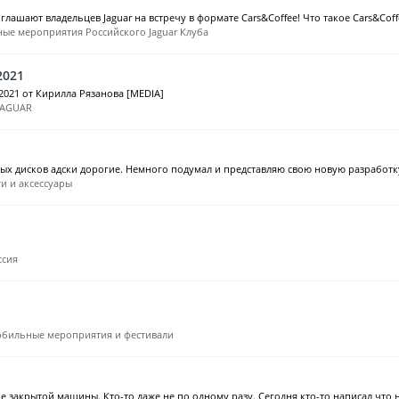
лашают владельцев Jaguar на встречу в формате Cars&Coffee! Что такое Сars&Coffe
ые мероприятия Российского Jaguar Клуба
2021
2021 от Кирилла Рязанова [MEDIA]
JAGUAR
ых дисков адски дорогие. Немного подумал и представляю свою новую разработку:
и и аксессуары
ссия
бильные мероприятия и фестивали
 закрытой машины. Кто-то даже не по одному разу. Сегодня кто-то написал что на