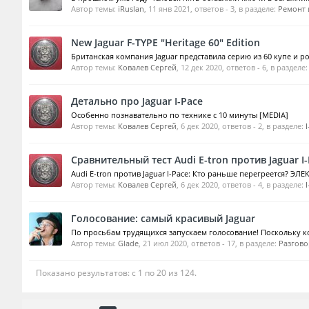
Автор темы:
iRuslan
,
11 янв 2021
, ответов - 3, в разделе:
Ремонт 
New Jaguar F-TYPE "Heritage 60" Edition
Британская компания Jaguar представила серию из 60 купе и р
Автор темы:
Ковалев Сергей
,
12 дек 2020
, ответов - 6, в разделе
Детально про Jaguar I-Pace
Особенно познавательно по технике с 10 минуты [MEDIA]
Автор темы:
Ковалев Сергей
,
6 дек 2020
, ответов - 2, в разделе:
Сравнительный тест Audi E-tron против Jaguar I
Audi E-tron против Jaguar I-Pace: Кто раньше перегреется? ЭЛЕ
Автор темы:
Ковалев Сергей
,
6 дек 2020
, ответов - 4, в разделе:
Голосование: самый красивый Jaguar
По просьбам трудящихся запускаем голосование! Поскольку ко
Автор темы:
Glade
,
21 июл 2020
, ответов - 17, в разделе:
Разгово
Показано результатов: с 1 по 20 из 124.