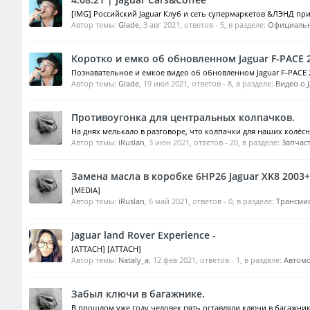
[IMG] Российский Jaguar Клуб и сеть супермаркетов &ЛЭНД приг
Автор темы:
Glade
,
3 авг 2021
, ответов - 5, в разделе:
Официальн
Коротко и емко об обновленном Jaguar F-PACE 
Познавательное и емкое видео об обновленном Jaguar F-PACE 
Автор темы:
Glade
,
19 июл 2021
, ответов - 8, в разделе:
Видео о 
Противоугонка для центральных колпачков.
На днях мелькало в разговоре, что колпачки для наших колёсн
Автор темы:
iRuslan
,
3 июн 2021
, ответов - 20, в разделе:
Запчаст
Замена масла в коробке 6HP26 Jaguar XK8 2003+
[MEDIA]
Автор темы:
iRuslan
,
6 май 2021
, ответов - 0, в разделе:
Трансми
Jaguar land Rover Experience -
[ATTACH] [ATTACH]
Автор темы:
Nataly_a
,
12 фев 2021
, ответов - 1, в разделе:
Автомо
Забыл ключи в багажнике.
В прошлом уже году человек пять оставляли ключи в багажнике