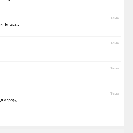
Тема
 Heritage...
Тема
Тема
Тема
ну графу,...