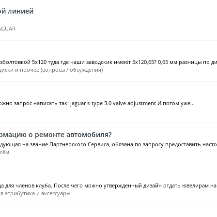
ной линией
JAGUAR
зболтовкой 5х120 туда где наши заводские имеют 5х120,65? 0,65 мм разницы по ди
диски и прочее (вопросы / обсуждения)
о запрос написать так: jaguar s-type 3.0 valve adjustment И потом уже...
рмацию о ремонте автомобиля?
ующая на звание Партнерского Сервиса, обязана по запросу предоставить насто
сём
 для членов клуба. После чего можно утвержденный дизайн отдать ювелирам на и
я атрибутика и аксессуары